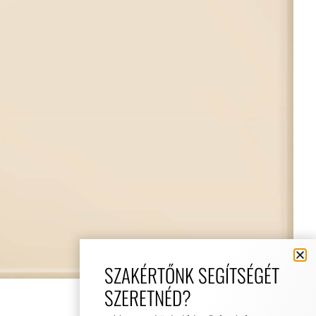
SZAKÉRTŐNK SEGÍTSÉGÉT
SZERETNÉD?