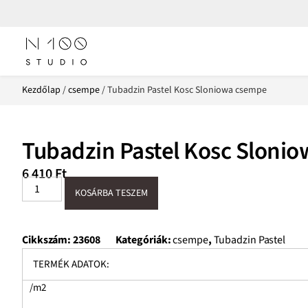
Kezdőlap
/
csempe
/ Tubadzin Pastel Kosc Sloniowa csempe
Tubadzin Pastel Kosc Sloni
6 410
Ft
KOSÁRBA TESZEM
Cikkszám:
23608
Kategóriák:
csempe
,
Tubadzin Pastel
TERMÉK ADATOK:
/m2