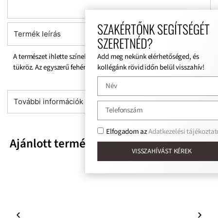
SZAKÉRTŐNK SEGÍTSÉGÉT
Termék leírás
SZERETNÉD?
Add meg nekünk elérhetőséged, és
A természet ihlette színek és formák. Klasszikus eleganciát
kollégánk rövid időn belül visszahív!
tükröz. Az egyszerű fehér bútorok mellett mutat igazán.
További információk
Elfogadom az
Adatkezelési tájékoztat
Ajánlott termékek
VISSZAHÍVÁST KÉREK