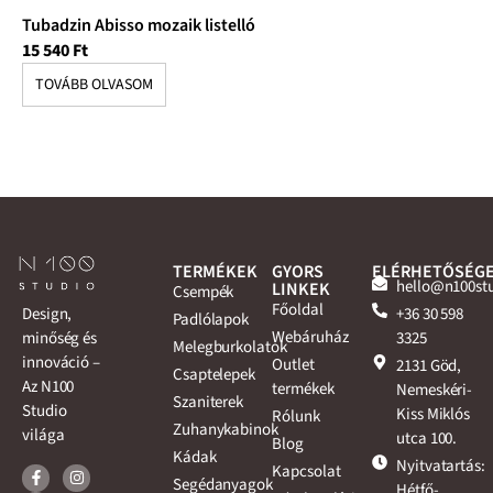
Tubadzin Abisso mozaik listelló
Tu
15 540
Ft
8 
TOVÁBB OLVASOM
T
TERMÉKEK
GYORS
ELÉRHETŐSÉG
hello@n100st
LINKEK
Csempék
Főoldal
+36 30 598
Design,
Padlólapok
Webáruház
3325
minőség és
Melegburkolatok
innováció –
Outlet
2131 Göd,
Csaptelepek
Az N100
termékek
Nemeskéri-
Szaniterek
Studio
Kiss Miklós
Rólunk
Zuhanykabinok
világa
utca 100.
Blog
Kádak
Nyitvatartás:
Kapcsolat
Segédanyagok
Hétfő-