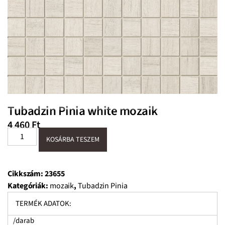
Tubadzin Pinia white mozaik
4 460
Ft
KOSÁRBA TESZEM
Cikkszám:
23655
Kategóriák:
mozaik
,
Tubadzin Pinia
TERMÉK ADATOK:
/darab