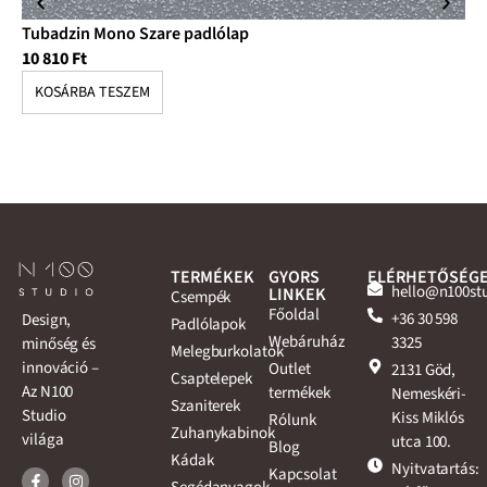
Tubadzin Mono Szare padlólap
Tu
10 810
Ft
10
KOSÁRBA TESZEM
K
TERMÉKEK
GYORS
ELÉRHETŐSÉG
hello@n100st
LINKEK
Csempék
Főoldal
+36 30 598
Design,
Padlólapok
Webáruház
3325
minőség és
Melegburkolatok
innováció –
Outlet
2131 Göd,
Csaptelepek
Az N100
termékek
Nemeskéri-
Szaniterek
Studio
Kiss Miklós
Rólunk
Zuhanykabinok
világa
utca 100.
Blog
Kádak
Nyitvatartás:
Kapcsolat