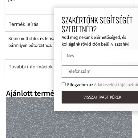
SZAKÉRTŐNK SEGÍTSÉGÉT
Termék leírás
SZERETNÉD?
Add meg nekünk elérhetőséged, és
Kifinomult stílus és letisztult színek, formák. Tökéletesen illik
kollégánk rövid időn belül visszahív!
bármilyen bútorzathoz.
További információk
Elfogadom az
Adatkezelési tájékoztat
Ajánlott termékek
VISSZAHÍVÁST KÉREK