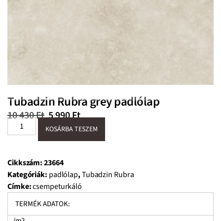
Tubadzin Rubra grey padlólap
10 430
Ft
5 990
Ft
KOSÁRBA TESZEM
Cikkszám:
23664
Kategóriák:
padlólap
,
Tubadzin Rubra
Címke:
csempeturkáló
TERMÉK ADATOK:
/m2