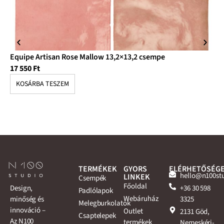
Equipe Artisan Rose Mallow 13,2×13,2 csempe
Eq
17 550
Ft
17
KOSÁRBA TESZEM
K
TERMÉKEK
GYORS
ELÉRHETŐSÉG
hello@n100st
LINKEK
Csempék
Főoldal
+36 30 598
Design,
Padlólapok
Webáruház
3325
minőség és
Melegburkolatok
innováció –
Outlet
2131 Göd,
Csaptelepek
Az N100
termékek
Nemeskéri-