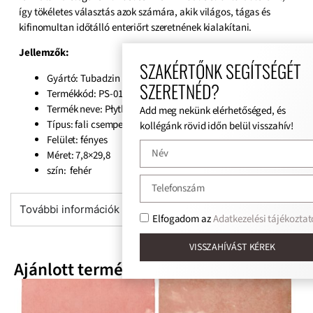
így tökéletes választás azok számára, akik világos, tágas és
kifinomultan időtálló enteriőrt szeretnének kialakítani.
Jellemzők:
SZAKÉRTŐNK SEGÍTSÉGÉT
Gyártó: Tubadzin
SZERETNÉD?
Termékkód: PS-01-320-0298-0078-1-061
Termék neve: Płytka ścienna Masovia Bianco Gloss
Add meg nekünk elérhetőséged, és
Típus: fali csempe
kollégánk rövid időn belül visszahív!
Felület: fényes
Méret: 7,8×29,8
szín: fehér
További információk
Elfogadom az
Adatkezelési tájékoztat
VISSZAHÍVÁST KÉREK
Ajánlott termékek