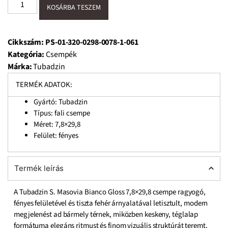
KOSÁRBA TESZEM
Cikkszám:
PS-01-320-0298-0078-1-061
Kategória:
Csempék
Márka:
Tubadzin
TERMÉK ADATOK:
Gyártó: Tubadzin
Típus: fali csempe
Méret: 7,8×29,8
Felület: fényes
Termék leírás
A Tubadzin S. Masovia Bianco Gloss 7,8×29,8 csempe ragyogó,
fényes felületével és tiszta fehér árnyalatával letisztult, modern
megjelenést ad bármely térnek, miközben keskeny, téglalap
formátuma elegáns ritmust és finom vizuális struktúrát teremt,