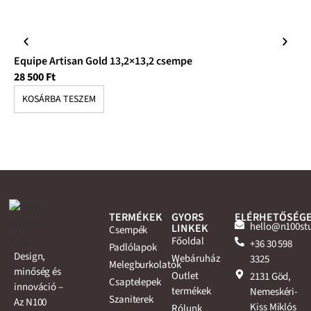
Equipe Artisan Gold 13,2×13,2 csempe
Eq
28 500
Ft
28
KOSÁRBA TESZEM
K
TERMÉKEK
GYORS
ELÉRHETŐSÉG
hello@n100st
LINKEK
Csempék
Főoldal
+36 30 598
Padlólapok
Design,
Webáruház
3325
Melegburkolatok
minőség és
Outlet
2131 Göd,
Csaptelepek
innováció –
termékek
Nemeskéri-
Szaniterek
Az N100
Kiss Miklós
Rólunk