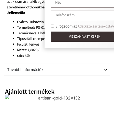
azok számára, akik egyedi hangulatot és prémium minőséget
szeretnének otthonukban megteremteni.
Jellemzők:
Gyártó: Tubadzin
Elfogadom az
Adatkezelési tájékoztat
Termékkód: PS-01-320-0298-0078-1-025
Termék neve: Płytka ścienna
VISSZAHÍVÁST KÉREK
Típus: fali csempe
Felület: fényes
Méret: 7,8×29,8
szín: kék
További információk
Ajánlott termékek