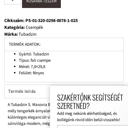
KOSÁRBA TESZEM
Cikkszám:
PS-01-320-0298-0078-1-025
Kategória:
Csempék
Márka:
Tubadzin
TERMÉK ADATOK:
Gyártó: Tubadzin
Típus: fali csempe
Méret: 7,8×29,8
Felület: fényes
Termék leírás
SZAKÉRTŐNK SEGÍTSÉGÉT
SZERETNÉD?
A Tubadzin S. Masovia Blu Marino A Gloss Str. 7,8×29,8 csempe
mély tengerkék árnyalata és fényes, strukturált felülete
Add meg nekünk elérhetőséged, és
különleges eleganciát visz a térbe, miközben karakteres
kollégánk rövid időn belül visszahív!
színvilága modern, mégis időtálló falburkolati megoldást kínál