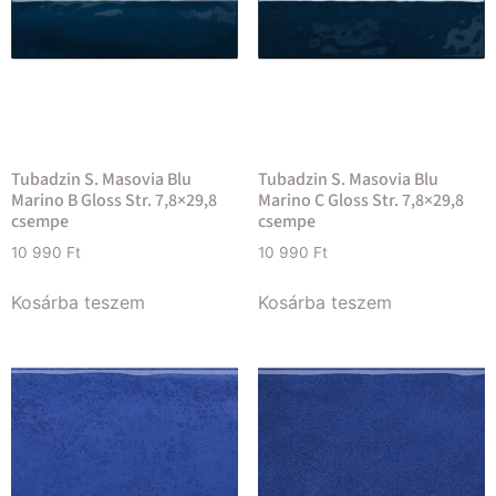
Tubadzin S. Masovia Blu
Tubadzin S. Masovia Blu
Marino B Gloss Str. 7,8×29,8
Marino C Gloss Str. 7,8×29,8
csempe
csempe
10 990
Ft
10 990
Ft
Kosárba teszem
Kosárba teszem