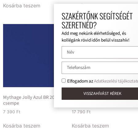
Kosárba teszem
Kosárba teszem
SZAKÉRTŐNK SEGÍTSÉGÉT
SZERETNÉD?
Add meg nekünk elérhetőséged, és
kollégánk rövid időn belül visszahív!
Elfogadom az
Adatkezelési tájékoztat
VISSZAHÍVÁST KÉREK
Mythage Jolly Azul BR 20×60
Tubadzin P. Torano Antrazite
csempe
Lap. 59,8×119,8 padlólap
7 390
Ft
17 790
Ft
Kosárba teszem
Kosárba teszem