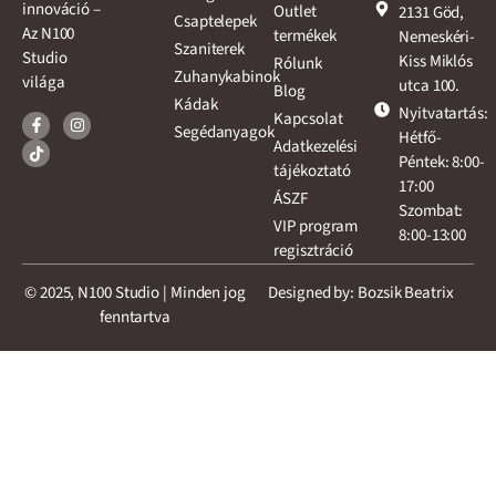
innováció –
Outlet
2131 Göd,
Csaptelepek
Az N100
termékek
Nemeskéri-
Szaniterek
Studio
Kiss Miklós
Rólunk
Zuhanykabinok
világa
utca 100.
Blog
Kádak
Nyitvatartás:
Kapcsolat
Segédanyagok
Hétfő-
Adatkezelési
Péntek: 8:00-
tájékoztató
17:00
ÁSZF
Szombat:
VIP program
8:00-13:00
regisztráció
© 2025, N100 Studio | Minden jog
Designed by: Bozsik Beatrix
fenntartva