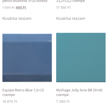
pencil bullnose 3×20 listelló
13,2×13,2 csempe
1 100
Ft
495
Ft
17 550
Ft
Kosárba teszem
Kosárba teszem
Equipe Metro Blue 7,5×15
Mythage Jolly Avio BR 20×60
csempe
csempe
14 970
Ft
7 390
Ft