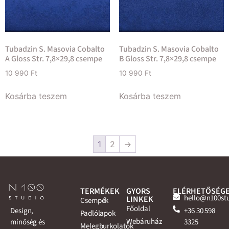
Tubadzin S. Masovia Cobalto
Tubadzin S. Masovia Cobalto
A Gloss Str. 7,8×29,8 csempe
B Gloss Str. 7,8×29,8 csempe
10 990
Ft
10 990
Ft
Kosárba teszem
Kosárba teszem
1
2
→
TERMÉKEK
GYORS
ELÉRHETŐSÉG
hello@n100st
LINKEK
Csempék
Főoldal
+36 30 598
Design,
Padlólapok
Webáruház
3325
minőség és
Melegburkolatok