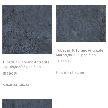
Tubadzin P. Torano Antrazite
Mat 59,8×119,8 padlólap
Tubadzin P. Torano Antrazite
15 890
Ft
Lap. 59,8×59,8 padlólap
Kosárba teszem
15 390
Ft
Kosárba teszem