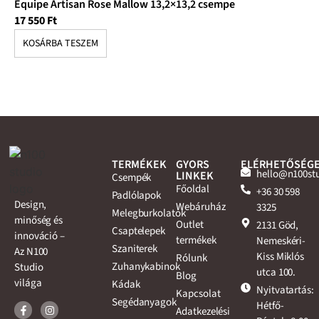
Equipe Artisan Rose Mallow 13,2×13,2 csempe
Eq
17 550
Ft
17
KOSÁRBA TESZEM
K
TERMÉKEK
GYORS
ELÉRHETŐSÉG
hello@n100st
LINKEK
Csempék
Főoldal
+36 30 598
Padlólapok
Design,
Webáruház
3325
Melegburkolatok
minőség és
Outlet
2131 Göd,
Csaptelepek
innováció –
termékek
Nemeskéri-
Szaniterek
Az N100
Kiss Miklós
Rólunk
Zuhanykabinok
Studio
utca 100.
Blog
világa
Kádak
Nyitvatartás:
Kapcsolat
Segédanyagok
Hétfő-
Adatkezelési