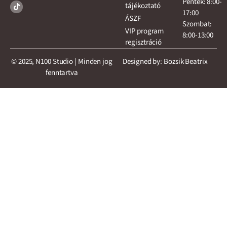
Péntek: 8:00-
tájékoztató
17:00
ÁSZF
Szombat:
VIP program
8:00-13:00
regisztráció
© 2025, N100 Studio | Minden jog
Designed by: Bozsik Beatrix
fenntartva