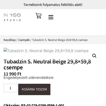
Termékeink folyamatos feltöltés alatt!
Kezdőlap
/
Csempék
/ Tubadzin S. Neutral Beige 29,8×59,8 csempe
Tubadzin S. Neutral Beige 29,8×59,8
csempe
11 990
Ft
Engedélyezett utánrendelésre
KOSÁRBA TESZEM
Cikkszám:
PS-03-729-0298-0598-1-001