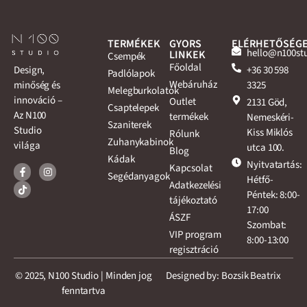
TERMÉKEK
GYORS
ELÉRHETŐSÉG
hello@n100st
LINKEK
Csempék
Főoldal
+36 30 598
Design,
Padlólapok
Webáruház
3325
minőség és
Melegburkolatok
innováció –
Outlet
2131 Göd,
Csaptelepek
Az N100
termékek
Nemeskéri-
Szaniterek
Studio
Kiss Miklós
Rólunk
Zuhanykabinok
világa
utca 100.
Blog
Kádak
Nyitvatartás:
Kapcsolat
Segédanyagok
Hétfő-
Adatkezelési
Péntek: 8:00-
tájékoztató
17:00
ÁSZF
Szombat:
VIP program
8:00-13:00
regisztráció
© 2025, N100 Studio | Minden jog
Designed by: Bozsik Beatrix
fenntartva