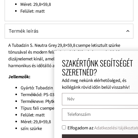
Méret: 29,8×59,8
Felület: matt
Termék leírás
A Tubadzin S. Neutra Grey 29,8×59,8 csempe letisztult szürke
tónusával és modern felületi struktúrájával olyan sokoldalú
dizájnelemet kínál, amely bármely térben képes elegáns,
SZAKÉRTŐNK SEGÍTSÉGÉT
harmonikus és időtálló atmoszférát teremteni.
SZERETNÉD?
Jellemzők:
Add meg nekünk elérhetőséged, és
kollégánk rövid időn belül visszahív!
Gyártó: Tubadzin
Termékkód: PS-03-729-0298-0598-1-020
Termékneve: Płytka ścienna Neutral Grey
Típus: fali csempe
Felület: matt
Méret: 29,8×59,8
Elfogadom az
Adatkezelési tájékoztat
szín: szürke