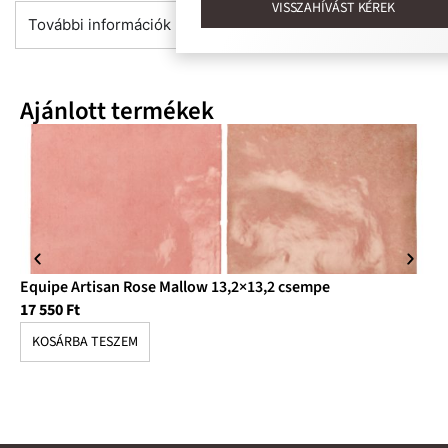
VISSZAHÍVÁST KÉREK
További információk
Ajánlott termékek
Equipe Artisan Rose Mallow 13,2×13,2 csempe
Eq
17 550
Ft
28
KOSÁRBA TESZEM
K