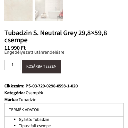
Tubadzin S. Neutral Grey 29,8×59,8
csempe
11 990
Ft
Engedélyezett utánrendelésre
KOSÁRBA TESZEM
Cikkszám:
PS-03-729-0298-0598-1-020
Kategória:
Csempék
Márka:
Tubadzin
TERMÉK ADATOK:
Gyártó: Tubadzin
Típus: fali csempe