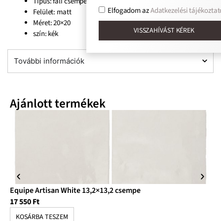
Típus: fali csempe
Elfogadom az
Adatkezelési tájékoztat
Felület: matt
Méret: 20×20
VISSZAHÍVÁST KÉREK
szín: kék
További információk
Ajánlott termékek
Equipe Artisan White 13,2×13,2 csempe
Eq
17 550
Ft
17
KOSÁRBA TESZEM
K