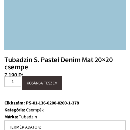
Tubadzin S. Pastel Denim Mat 20×20
csempe
7 190
Ft
KOSÁRBA TESZEM
Cikkszám:
PS-01-136-0200-0200-1-378
Kategória:
Csempék
Márka:
Tubadzin
TERMÉK ADATOK: