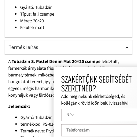
Gyártó: Tubadzin
Típus: fali csempe
Méret: 20×20
Felület: matt
Termék leírás
A
Tubadzin S. Pastel Denim Mat 20×20 csempe
letisztult,
farmerkék árnyalata friss és időtálló megjelenést kölcsönöz
bármely térnek, miközben matt felülete elegáns, modern
SZAKÉRTŐNK SEGÍTSÉGÉT
hangulatot teremt, így tökéletes választás azok számára, akik
SZERETNÉD?
egyedi, mégis harmonikus dizájnnal szeretnék feldobni
konyhájuk vagy fürdőszobájuk látványát.
Add meg nekünk elérhetőséged, és
kollégánk rövid időn belül visszahív!
Jellemzők:
Gyártó: Tubadzin
termékkód: PS-01-136-0200-0200-1-378
Termék neve: Płytka ścienna Pastel Denim MAT