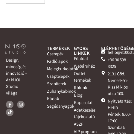
TERMÉKEK
GYORS
ELÉRHETŐSÉG
hello@n100st
LINKEK
Csempék
Főoldal
+36 30 598
Design,
Padlólapok
Webáruház
3325
minőség és
Melegburkolatok
innováció –
Outlet
2131 Göd,
Csaptelepek
Az N100
termékek
Nemeskéri-
Szaniterek
Studio
Kiss Miklós
Rólunk
Zuhanykabinok
világa
utca 100.
Blog
Kádak
Nyitvatartás:
Kapcsolat
Segédanyagok
Hétfő-
Adatkezelési
Péntek: 8:00-
tájékoztató
17:00
ÁSZF
Szombat:
VIP program