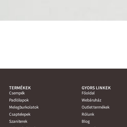
TERMÉKEK
GYORS LINKEK
Csempék
Főoldal
Padlólapok
Webáruház
Melegburkolatok
Outlet termékek
Csaptelepek
Rólunk
Szaniterek
Blog