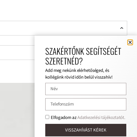
SZAKÉRTŐNK SEGÍTSÉGÉT
SZERETNÉD?
Add meg nekünk elérhetőséged, és
kollégánk rövid időn belül visszahív!
Elfogadom az
Adatkezelési tájékoztatót.
VISSZAHÍVÁST KÉREK