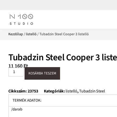
Kezdőlap
/
listelló
/ Tubadzin Steel Cooper 3 listelló
Tubadzin Steel Cooper 3 liste
11 160
Ft
KOSÁRBA TESZEM
Cikkszám:
23753
Kategóriák:
listelló
,
Tubadzin Steel
TERMÉK ADATOK:
/darab