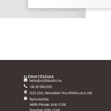
ELÉRHETŐSÉGEK
hello@n100studio.hu
+36 30 598 3325
2131 Göd, Nemeskéri-Kiss Miklós utca 100.
Nyitvatartás:
Hétfő-Péntek: 8:00-17:00
Szombat: 8:00-13:00