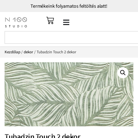
Termékeink folyamatos feltöltés alatt!
Kezdőlap
/
dekor
/ Tubadzin Touch 2 dekor
Tubadzin Touch 2 dekor