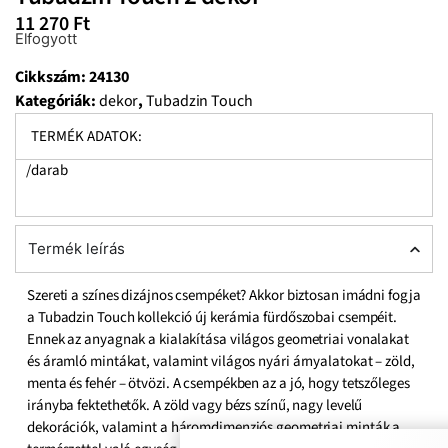
11 270
Ft
Elfogyott
Cikkszám:
24130
Kategóriák:
dekor
,
Tubadzin Touch
TERMÉK ADATOK:
/darab
Termék leírás
Szereti a színes dizájnos csempéket? Akkor biztosan imádni fogja
a Tubadzin Touch kollekció új kerámia fürdőszobai csempéit.
Ennek az anyagnak a kialakítása világos geometriai vonalakat
és áramló mintákat, valamint világos nyári árnyalatokat – zöld,
menta és fehér – ötvözi. A csempékben az a jó, hogy tetszőleges
irányba fektethetők. A zöld vagy bézs színű, nagy levelű
dekorációk, valamint a háromdimenziós geometriai minták a