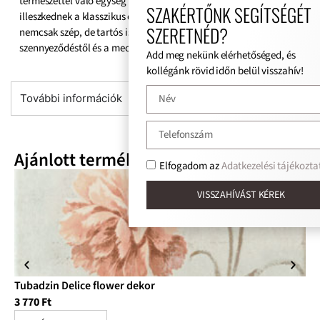
természettel való egység hatását hozzák létre, és sikeresen
SZAKÉRTŐNK SEGÍTSÉGÉT
illeszkednek a klasszikus és modern belső terekbe is. Ez a csempe
SZERETNÉD?
nemcsak szép, de tartós is – nem fél a nedvességtől, a
szennyeződéstől és a mechanikai sérülésektől.
Add meg nekünk elérhetőséged, és
kollégánk rövid időn belül visszahív!
További információk
Ajánlott termékek
Elfogadom az
Adatkezelési tájékoztat
VISSZAHÍVÁST KÉREK
Tubadzin Delice flower dekor
Tu
3 770
Ft
3 