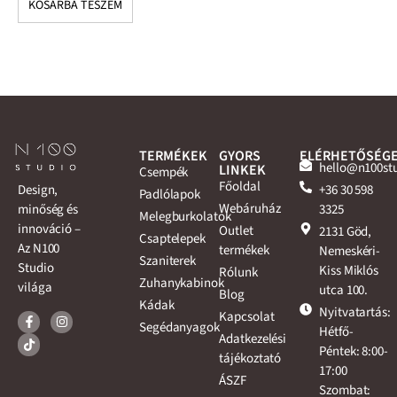
KOSÁRBA TESZEM
K
TERMÉKEK
GYORS
ELÉRHETŐSÉG
hello@n100st
LINKEK
Csempék
Főoldal
+36 30 598
Design,
Padlólapok
Webáruház
3325
minőség és
Melegburkolatok
innováció –
Outlet
2131 Göd,
Csaptelepek
Az N100
termékek
Nemeskéri-
Szaniterek
Studio
Kiss Miklós
Rólunk
Zuhanykabinok
világa
utca 100.
Blog
Kádak
Nyitvatartás:
Kapcsolat
Segédanyagok
Hétfő-
Adatkezelési
Péntek: 8:00-
tájékoztató
17:00
ÁSZF
Szombat: