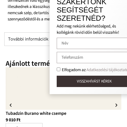
természettel való egység hatását hozzák létre, és sikeresen
SZAKÉRTŐNK
illeszkednek a klasszikus és modern belső terekbe is. Ez a csempe
SEGÍTSÉGÉT
nemcsak szép, de tartós is – nem fél a nedvességtől, a
SZERETNÉD?
szennyeződéstől és a mechanikai sérülésektől.
Add meg nekünk elérhetőséged, és
kollégánk rövid időn belül visszahív!
További információk
Ajánlott termékek
Elfogadom az
Adatkezelési tájékoztat
VISSZAHÍVÁST KÉREK
Tubadzin Burano white csempe
Tu
9 010
Ft
10