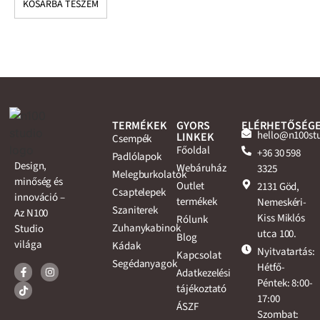
KOSÁRBA TESZEM
K
TERMÉKEK
GYORS
ELÉRHETŐSÉG
hello@n100st
LINKEK
Csempék
Főoldal
+36 30 598
Padlólapok
Design,
Webáruház
3325
Melegburkolatok
minőség és
Outlet
2131 Göd,
Csaptelepek
innováció –
termékek
Nemeskéri-
Szaniterek
Az N100
Kiss Miklós
Rólunk
Zuhanykabinok
Studio
utca 100.
Blog
világa
Kádak
Nyitvatartás:
Kapcsolat
Segédanyagok
Hétfő-
Adatkezelési
Péntek: 8:00-
tájékoztató
17:00
ÁSZF
Szombat: