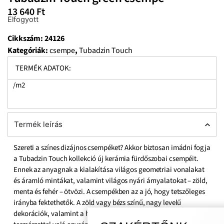
13 640
Ft
Elfogyott
Cikkszám:
24126
Kategóriák:
csempe
,
Tubadzin Touch
TERMÉK ADATOK:
/m2
Termék leírás
Szereti a színes dizájnos csempéket? Akkor biztosan imádni fogja
a Tubadzin Touch kollekció új kerámia fürdőszobai csempéit.
Ennek az anyagnak a kialakítása világos geometriai vonalakat
és áramló mintákat, valamint világos nyári árnyalatokat – zöld,
menta és fehér – ötvözi. A csempékben az a jó, hogy tetszőleges
irányba fektethetők. A zöld vagy bézs színű, nagy levelű
dekorációk, valamint a háromdimenziós geometriai minták a