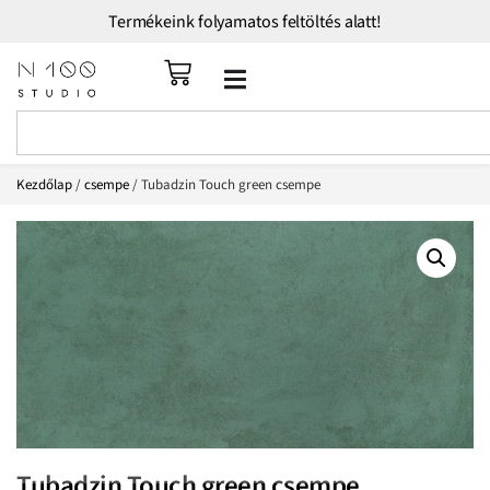
Termékeink folyamatos feltöltés alatt!
Kezdőlap
/
csempe
/ Tubadzin Touch green csempe
Tubadzin Touch green csempe