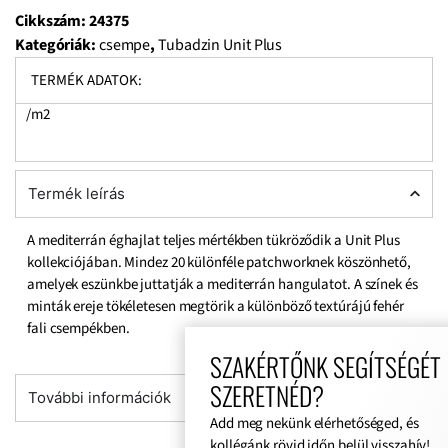
Cikkszám:
24375
Kategóriák:
csempe
,
Tubadzin Unit Plus
TERMÉK ADATOK:
/m2
Termék leírás
A mediterrán éghajlat teljes mértékben tükröződik a Unit Plus
kollekciójában. Mindez 20 különféle patchworknek köszönhető,
amelyek eszünkbe juttatják a mediterrán hangulatot. A színek és
minták ereje tökéletesen megtörik a különböző textúrájú fehér
fali csempékben.
SZAKÉRTŐNK SEGÍTSÉGÉT
SZERETNÉD?
További információk
Add meg nekünk elérhetőséged, és
kollégánk rövid időn belül visszahív!