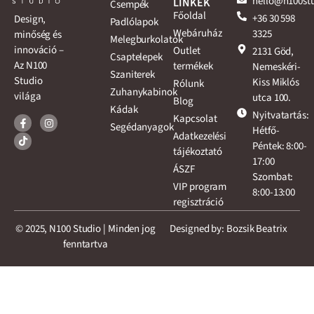
hello@n100st
LINKEK
Csempék
Főoldal
+36 30 598
Design,
Padlólapok
Webáruház
3325
minőség és
Melegburkolatok
innováció –
Outlet
2131 Göd,
Csaptelepek
Az N100
termékek
Nemeskéri-
Szaniterek
Studio
Kiss Miklós
Rólunk
Zuhanykabinok
világa
utca 100.
Blog
Kádak
Nyitvatartás:
Kapcsolat
Segédanyagok
Hétfő-
Adatkezelési
Péntek: 8:00-
tájékoztató
17:00
ÁSZF
Szombat:
VIP program
8:00-13:00
regisztráció
© 2025, N100 Studio | Minden jog
Designed by: Bozsik Beatrix
fenntartva