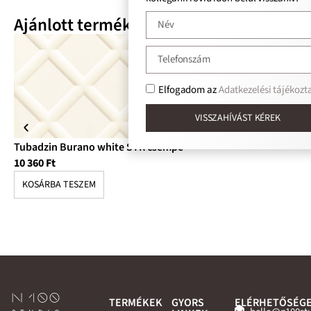
Ajánlott termékek
Elfogadom az
Adatkezelési tájékoztat
VISSZAHÍVÁST KÉREK
Tubadzin Burano white STR csempe
Tu
10 360
Ft
12
KOSÁRBA TESZEM
K
TERMÉKEK
GYORS
ELÉRHETŐSÉG