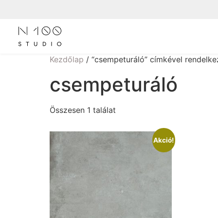
Kezdőlap
/ “csempeturáló” címkével rendelk
csempeturáló
Összesen 1 találat
Akció!