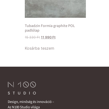
Tubadzin Formia graphite POL
padlólap
15 330
Ft
11 990
Ft
Kosárba teszem
Design, minőség és innováció –
Az N100 Studio világa