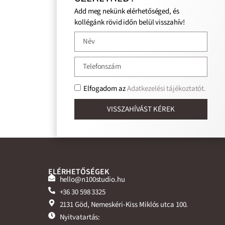
Add meg nekünk elérhetőséged, és
kollégánk rövid időn belül visszahív!
Elfogadom az
Adatkezelési tájékoztatót.
VISSZAHÍVÁST KÉREK
ELÉRHETŐSÉGEK
hello@n100studio.hu
+36 30 598 3325
2131 Göd, Nemeskéri-Kiss Miklós utca 100.
Nyitvatartás: