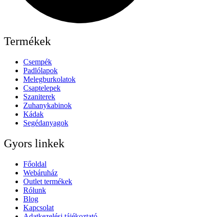
Termékek
Csempék
Padlólapok
Melegburkolatok
Csaptelepek
Szaniterek
Zuhanykabinok
Kádak
Segédanyagok
Gyors linkek
Főoldal
Webáruház
Outlet termékek
Rólunk
Blog
Kapcsolat
Adatkezelési tájékoztató