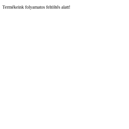
Ugrás
Termékeink folyamatos feltöltés alatt!
a
tartalomhoz