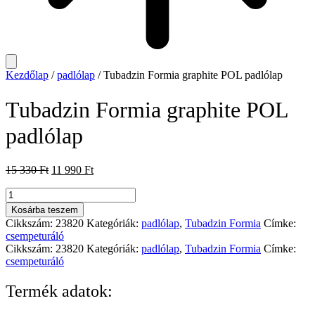
Kezdőlap
/
padlólap
/ Tubadzin Formia graphite POL padlólap
Tubadzin Formia graphite POL
padlólap
Original
Current
15 330
Ft
11 990
Ft
price
price
Tubadzin
was:
is:
Formia
15
11
Kosárba teszem
graphite
330 Ft.
990 Ft.
Cikkszám:
23820
Kategóriák:
padlólap
,
Tubadzin Formia
Címke:
POL
csempeturáló
padlólap
Cikkszám:
23820
Kategóriák:
padlólap
,
Tubadzin Formia
Címke:
mennyiség
csempeturáló
Termék adatok: