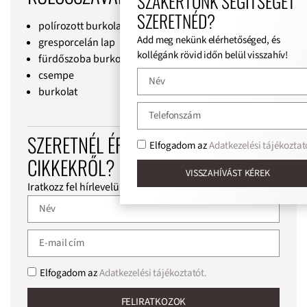
SZAKÉRTŐNK SEGÍTSÉGÉT
SZERETNÉD?
polírozott burkolat
Add meg nekünk elérhetőséged, és
gresporcelán lap
kollégánk rövid időn belül visszahív!
fürdőszoba burkolat
csempe
burkolat
SZERETNÉL ÉRTESÍTÉST KAPNI AZ ÚJ
Elfogadom az
Adatkezelési tájékoztat
CIKKEKRŐL?
VISSZAHÍVÁST KÉREK
Iratkozz fel hírlevelünkre!
Elfogadom az
Adatkezelési tájékoztatót.
FELIRATKOZOK