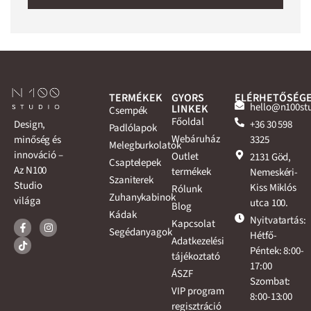
TERMÉKEK
GYORS
ELÉRHETŐSÉG
hello@n100st
LINKEK
Csempék
Főoldal
+36 30 598
Design,
Padlólapok
Webáruház
3325
minőség és
Melegburkolatok
innováció –
Outlet
2131 Göd,
Csaptelepek
Az N100
termékek
Nemeskéri-
Szaniterek
Studio
Kiss Miklós
Rólunk
Zuhanykabinok
világa
utca 100.
Blog
Kádak
Nyitvatartás:
Kapcsolat
Segédanyagok
Hétfő-
Adatkezelési
Péntek: 8:00-
tájékoztató
17:00
ÁSZF
Szombat:
VIP program
8:00-13:00
regisztráció