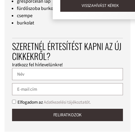
gresporcelán lap
VISSZAHÍVÁST KÉREK
fürdőszoba burkolat
csempe
burkolat
SZERETNÉL ÉRTESÍTÉST KAPNI AZ ÚJ
CIKKEKRŐL?
Iratkozz fel hírlevelünkre!
Elfogadom az
Adatkezelési tájékoztatót.
FELIRATKOZOK