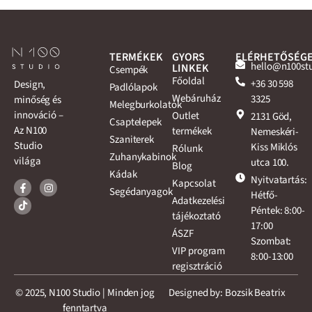
TERMÉKEK
GYORS
ELÉRHETŐSÉG
hello@n100st
LINKEK
Csempék
Főoldal
+36 30 598
Design,
Padlólapok
Webáruház
3325
minőség és
Melegburkolatok
innováció –
Outlet
2131 Göd,
Csaptelepek
Az N100
termékek
Nemeskéri-
Szaniterek
Studio
Kiss Miklós
Rólunk
Zuhanykabinok
világa
utca 100.
Blog
Kádak
Nyitvatartás:
Kapcsolat
Segédanyagok
Hétfő-
Adatkezelési
Péntek: 8:00-
tájékoztató
17:00
ÁSZF
Szombat:
VIP program
8:00-13:00
regisztráció
© 2025, N100 Studio | Minden jog
Designed by: Bozsik Beatrix
fenntartva