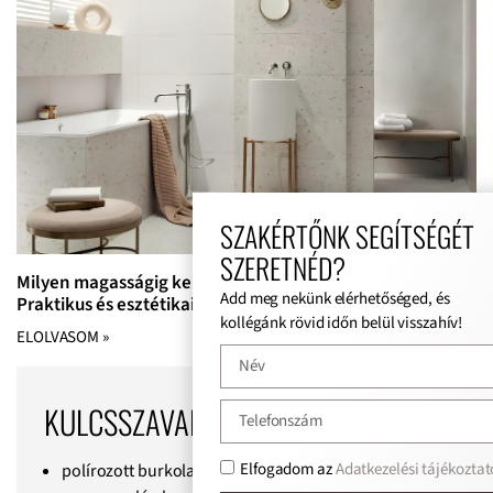
SZAKÉRTŐNK SEGÍTSÉGÉT
SZERETNÉD?
Milyen magasságig kell burkolni egy fürdőszobában? –
Add meg nekünk elérhetőséged, és
Praktikus és esztétikai szempontok
kollégánk rövid időn belül visszahív!
ELOLVASOM »
KULCSSZAVAK
Elfogadom az
Adatkezelési tájékoztat
polírozott burkolat