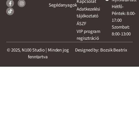
Kapcsolat
Segédanyagok
Hétfő-
Adatkezelési
Péntek: 8:00-
tájékoztató
17:00
ÁSZF
Szombat:
VIP program
8:00-13:00
regisztráció
© 2025, N100 Studio | Minden jog
Designed by: Bozsik Beatrix
fenntartva