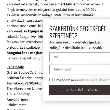
karaktert ad a térnek, miközben a
matt felület
finoman elnyeli a
fényt, természetes és elegáns hangulatot teremtve. A 20×20 cm-
es klasszikus formátum arányai stabil ritmust biztosítanak,
amely vizuálisan összekapcsolja a padló különböző elemeit, és
harmonikusan emeli ki a bútorok, textilek és dekorációk
SZAKÉRTŐNK SEGÍTSÉGÉT
karakterét. Az
Equipe Art Nouveau Alameda Grey padlólap
SZERETNÉD?
sokoldalúsága révén könnyedén illeszkedik fa, kő vagy fém
felületekhez, miközben prémium minőséget és időtlen stílust
Add meg nekünk elérhetőséged, és
biztosít. Ez a padlólap nem csupán burkolat, hanem
a tér
kollégánk rövid időn belül visszahív!
hangulatának meghatározó eleme
, amely eleganciát,
harmóniát és kifinomult karaktert visz az otthon minden részébe.
Jellemzők:
Gyártó: Equipe Cerámicas
Származási hely: Spanyol
Elfogadom az
Adatkezelési tájékoztat
Termékkód: VEN024420
Termék neve: Art Nouveau Alameda Grey
VISSZAHÍVÁST KÉREK
Típus: padlólap
Fagyálló: igen
Felület: matt