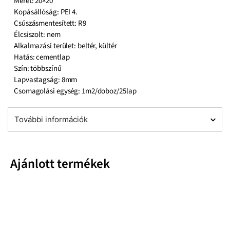
Méret: 20×20
Kopásállóság: PEI 4.
Csúszásmentesített: R9
Élcsiszolt: nem
Alkalmazási terület: beltér, kültér
Hatás: cementlap
Szín: többszínű
Lapvastagság: 8mm
Csomagolási egység: 1m2/doboz/25lap
További információk
Ajánlott termékek