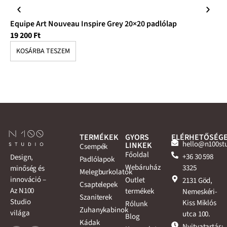
Equipe Art Nouveau Inspire Grey 20×20 padlólap
Eq
19 200
Ft
17
KOSÁRBA TESZEM
K
TERMÉKEK
GYORS
ELÉRHETŐSÉG
hello@n100st
LINKEK
Csempék
Főoldal
+36 30 598
Design,
Padlólapok
Webáruház
3325
minőség és
Melegburkolatok
innováció –
Outlet
2131 Göd,
Csaptelepek
Az N100
termékek
Nemeskéri-
Szaniterek
Studio
Kiss Miklós
Rólunk
Zuhanykabinok
világa
utca 100.
Blog
Kádak
Nyitvatartás: