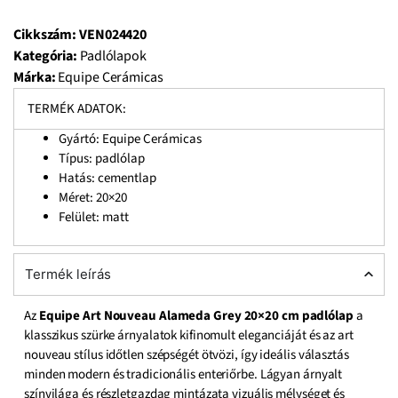
Cikkszám:
VEN024420
Kategória:
Padlólapok
Márka:
Equipe Cerámicas
TERMÉK ADATOK:
Gyártó: Equipe Cerámicas
Típus: padlólap
Hatás: cementlap
Méret: 20×20
Felület: matt
Termék leírás
Az
Equipe Art Nouveau Alameda Grey 20×20 cm padlólap
a
klasszikus szürke árnyalatok kifinomult eleganciáját és az art
nouveau stílus időtlen szépségét ötvözi, így ideális választás
minden modern és tradicionális enteriőrbe. Lágyan árnyalt
színvilága és részletgazdag mintázata vizuális mélységet és