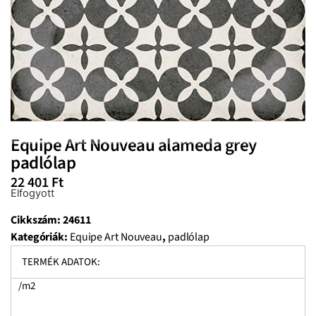
Equipe Art Nouveau alameda grey
padlólap
22 401
Ft
Elfogyott
Cikkszám:
24611
Kategóriák:
Equipe Art Nouveau
,
padlólap
TERMÉK ADATOK:
/m2