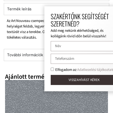
Termék leírás
SZAKÉRTŐNK SEGÍTSÉGÉT
Az Art Nouveau csempecsalád egyedi mintavilágával bármilyen
SZERETNÉD?
helyiséget feldob, legyen az beltér vagy kültér. Fényt, mozgást és
Add meg nekünk elérhetőséged, és
textúrát visz a terekbe. Optimista és színes egyéniségeknek
kollégánk rövid időn belül visszahív!
tökéletes választás.
További információk
Elfogadom az
Adatkezelési tájékoztat
Ajánlott termékek
VISSZAHÍVÁST KÉREK