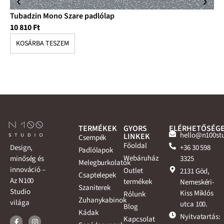
Tubadzin Mono Szare padlólap
Tu
10 810
Ft
10
KOSÁRBA TESZEM
K
TERMÉKEK
GYORS
ELÉRHETŐSÉG
hello@n100st
LINKEK
Csempék
Főoldal
+36 30 598
Design,
Padlólapok
Webáruház
3325
minőség és
Melegburkolatok
innováció –
Outlet
2131 Göd,
Csaptelepek
Az N100
termékek
Nemeskéri-
Szaniterek
Studio
Kiss Miklós
Rólunk
Zuhanykabinok
világa
utca 100.
Blog
Kádak
Nyitvatartás:
Kapcsolat