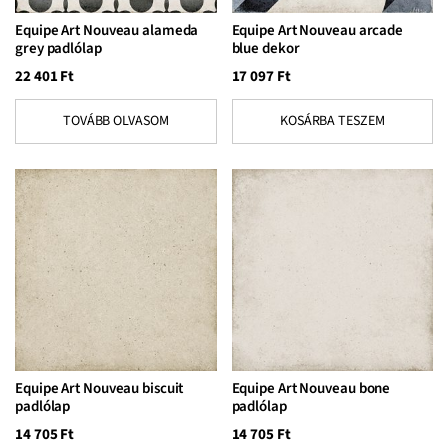
Equipe Art Nouveau alameda
Equipe Art Nouveau arcade
grey padlólap
blue dekor
22 401
Ft
17 097
Ft
TOVÁBB OLVASOM
KOSÁRBA TESZEM
Equipe Art Nouveau biscuit
Equipe Art Nouveau bone
padlólap
padlólap
14 705
Ft
14 705
Ft