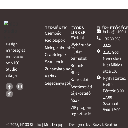
TERMÉKEK
GYORS
ELÉRHETŐSÉG
hello@n100st
LINKEK
Csempék
Főoldal
+36 30 598
Padlólapok
Design,
Webáruház
3325
Melegburkolatok
minőség és
Outlet
2131 Göd,
Csaptelepek
innováció –
termékek
Nemeskéri-
Szaniterek
Az N100
Kiss Miklós
Rólunk
Zuhanykabinok
Studio
utca 100.
Blog
világa
Kádak
Nyitvatartás:
Kapcsolat
Segédanyagok
Hétfő-
Adatkezelési
Péntek: 8:00-
tájékoztató
17:00
ÁSZF
Szombat:
VIP program
8:00-13:00
regisztráció
© 2025, N100 Studio | Minden jog
Designed by: Bozsik Beatrix