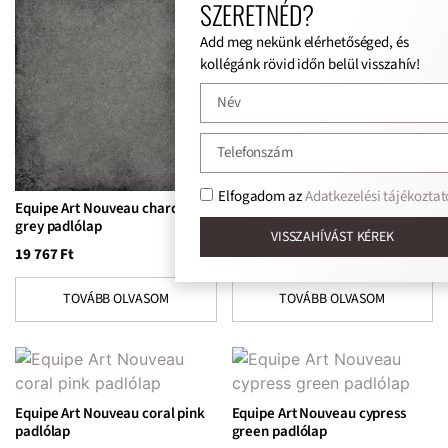
SZERETNÉD?
Add meg nekünk elérhetőséged, és
kollégánk rövid időn belül visszahív!
Elfogadom az
Adatkezelési tájékoztat
Equipe Art Nouveau charcoal
Equipe Art Nouveau cinema
grey padlólap
grey padlólap
VISSZAHÍVÁST KÉREK
19 767
Ft
22 401
Ft
TOVÁBB OLVASOM
TOVÁBB OLVASOM
Equipe Art Nouveau coral pink
Equipe Art Nouveau cypress
padlólap
green padlólap