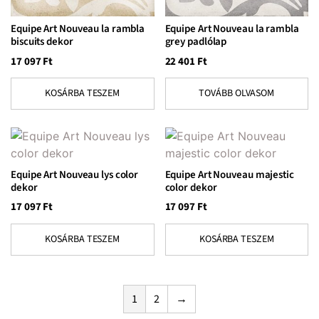
Equipe Art Nouveau la rambla
Equipe Art Nouveau la rambla
biscuits dekor
grey padlólap
17 097
Ft
22 401
Ft
KOSÁRBA TESZEM
TOVÁBB OLVASOM
Equipe Art Nouveau lys color
Equipe Art Nouveau majestic
dekor
color dekor
17 097
Ft
17 097
Ft
KOSÁRBA TESZEM
KOSÁRBA TESZEM
1
2
→