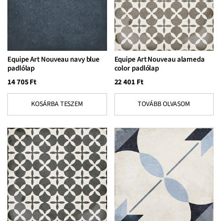
Equipe Art Nouveau navy blue
Equipe Art Nouveau alameda
padlólap
color padlólap
14 705
Ft
22 401
Ft
KOSÁRBA TESZEM
TOVÁBB OLVASOM