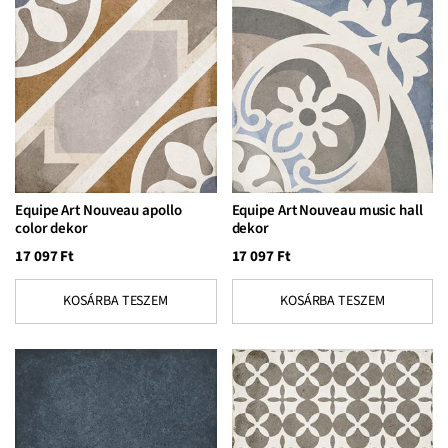
Equipe Art Nouveau apollo
Equipe Art Nouveau music hall
color dekor
dekor
17 097
Ft
17 097
Ft
KOSÁRBA TESZEM
KOSÁRBA TESZEM