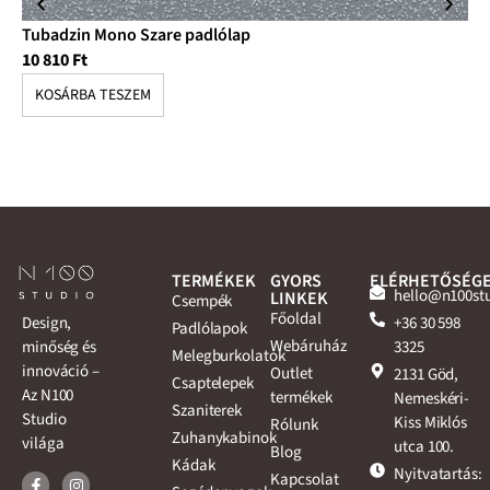
Tubadzin Mono Szare padlólap
Tu
10 810
Ft
10
KOSÁRBA TESZEM
K
TERMÉKEK
GYORS
ELÉRHETŐSÉG
hello@n100st
LINKEK
Csempék
Főoldal
+36 30 598
Design,
Padlólapok
Webáruház
3325
minőség és
Melegburkolatok
innováció –
Outlet
2131 Göd,
Csaptelepek
Az N100
termékek
Nemeskéri-
Szaniterek
Studio
Kiss Miklós
Rólunk
Zuhanykabinok
világa
utca 100.
Blog
Kádak
Nyitvatartás:
Kapcsolat