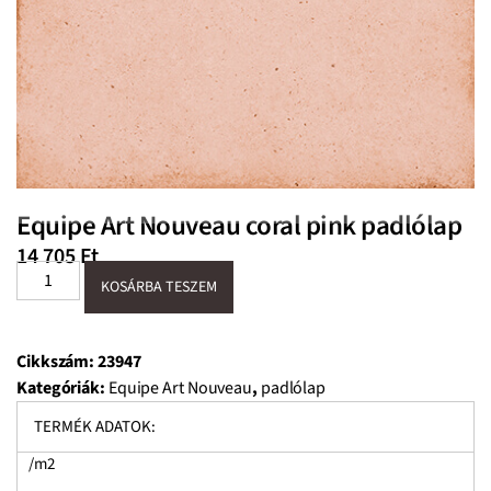
Equipe Art Nouveau coral pink padlólap
14 705
Ft
KOSÁRBA TESZEM
Cikkszám:
23947
Kategóriák:
Equipe Art Nouveau
,
padlólap
TERMÉK ADATOK:
/m2