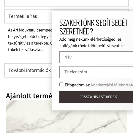
Termék leírás
SZAKÉRTŐNK SEGÍTSÉGÉT
SZERETNÉD?
Az Art Nouveau csempecsalád egyedi mintavilágával bármilyen
helyiséget feldob, legyen az beltér vagy kültér. Fényt, mozgást és
Add meg nekünk elérhetőséged, és
textúrát visz a terekbe. Optimista és színes egyéniségeknek
kollégánk rövid időn belül visszahív!
tökéletes választás.
További információk
Elfogadom az
Adatkezelési tájékoztat
Ajánlott termékek
VISSZAHÍVÁST KÉREK