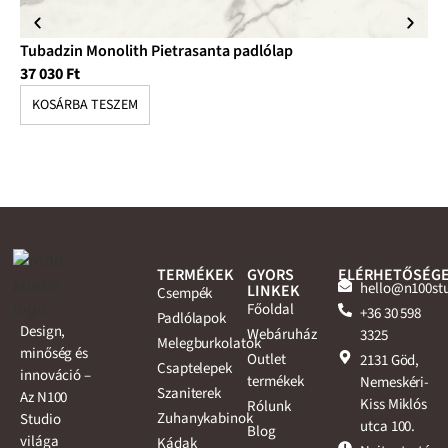
Tubadzin Monolith Pietrasanta padlólap
Tu
37 030
Ft
10
KOSÁRBA TESZEM
K
TERMÉKEK
GYORS
ELÉRHETŐSÉG
hello@n100st
LINKEK
Csempék
Főoldal
+36 30 598
Padlólapok
Design,
Webáruház
3325
Melegburkolatok
minőség és
Outlet
2131 Göd,
Csaptelepek
innováció –
termékek
Nemeskéri-
Szaniterek
Az N100
Kiss Miklós
Rólunk
Zuhanykabinok
Studio
utca 100.
Blog
világa
Kádak