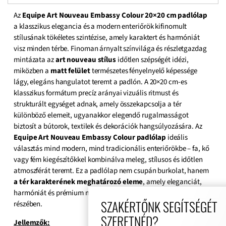
Az
Equipe Art Nouveau Embassy Colour 20×20 cm padlólap
a klasszikus elegancia és a modern enteriőrök kifinomult
stílusának tökéletes szintézise, amely karaktert és harmóniát
visz minden térbe. Finoman árnyalt színvilága és részletgazdag
mintázata az
art nouveau stílus
időtlen szépségét idézi,
miközben a
matt felület
természetes fényelnyelő képessége
lágy, elegáns hangulatot teremt a padlón. A 20×20 cm-es
klasszikus formátum precíz arányai vizuális ritmust és
strukturált egységet adnak, amely összekapcsolja a tér
különböző elemeit, ugyanakkor elegendő rugalmasságot
biztosít a bútorok, textilek és dekorációk hangsúlyozására. Az
Equipe Art Nouveau Embassy Colour padlólap
ideális
választás mind modern, mind tradicionális enteriőrökbe – fa, kő
vagy fém kiegészítőkkel kombinálva meleg, stílusos és időtlen
atmoszférát teremt. Ez a padlólap nem csupán burkolat, hanem
a tér karakterének meghatározó eleme
, amely eleganciát,
harmóniát és prémium minőséget biztosít az otthon minden
SZAKÉRTŐNK SEGÍTSÉGÉT
részében.
SZERETNÉD?
Jellemzők: