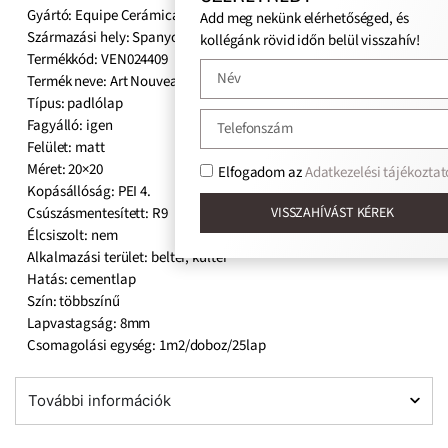
Gyártó: Equipe Cerámicas
Add meg nekünk elérhetőséged, és
Származási hely: Spanyol
kollégánk rövid időn belül visszahív!
Termékkód: VEN024409
Termék neve: Art Nouveau Embassy Colour
Típus: padlólap
Fagyálló: igen
Felület: matt
Méret: 20×20
Elfogadom az
Adatkezelési tájékoztat
Kopásállóság: PEI 4.
Csúszásmentesített: R9
VISSZAHÍVÁST KÉREK
Élcsiszolt: nem
Alkalmazási terület: beltér, kültér
Hatás: cementlap
Szín: többszínű
Lapvastagság: 8mm
Csomagolási egység: 1m2/doboz/25lap
További információk