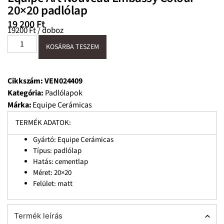
20×20 padlólap
19 200
Ft
19200 Ft / doboz
KOSÁRBA TESZEM
Cikkszám:
VEN024409
Kategória:
Padlólapok
Márka:
Equipe Cerámicas
TERMÉK ADATOK:
Gyártó: Equipe Cerámicas
Típus: padlólap
Hatás: cementlap
Méret: 20×20
Felület: matt
Termék leírás