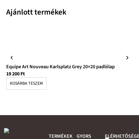
Ajánlott termékek
Equipe Art Nouveau Karlsplatz Grey 20×20 padlólap
Eq
19 200
Ft
17
KOSÁRBA TESZEM
K
TERMÉKEK
GYORS
ELÉRHETŐSÉG