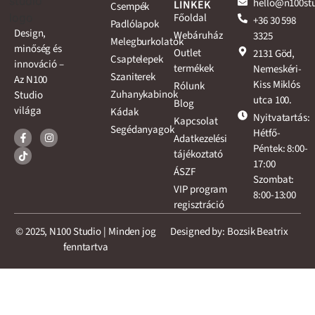
hello@n100st
LINKEK
Csempék
Főoldal
+36 30 598
Padlólapok
Design,
Webáruház
3325
Melegburkolatok
minőség és
Outlet
2131 Göd,
Csaptelepek
innováció –
termékek
Nemeskéri-
Szaniterek
Az N100
Kiss Miklós
Rólunk
Zuhanykabinok
Studio
utca 100.
Blog
világa
Kádak
Nyitvatartás:
Kapcsolat
Segédanyagok
Hétfő-
Adatkezelési
Péntek: 8:00-
tájékoztató
17:00
ÁSZF
Szombat:
VIP program
8:00-13:00
regisztráció
© 2025, N100 Studio | Minden jog
Designed by: Bozsik Beatrix
fenntartva