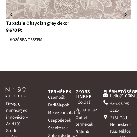
Tubadzin Obsydian grey dekor
Tu
8 670
Ft
3 
KOSÁRBA TESZEM
K
TERMÉKEK
GYORS
ELÉRHETŐSÉG
hello@n100st
LINKEK
Csempék
Főoldal
+36 30 598
Design,
Padlólapok
Webáruház
3325
minőség és
Melegburkolatok
innováció –
Outlet
2131 Göd,
Csaptelepek
Az N100
termékek
Nemeskéri-
Szaniterek
Studio
Kiss Miklós
Rólunk
Zuhanykabinok