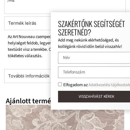
/m2
SZAKÉRTŐNK SEGÍTSÉGÉT
Termék leírás
SZERETNÉD?
Az Art Nouveau csempecsalád egyedi mintavilágával bármilyen
Add meg nekünk elérhetőséged, és
helyiséget feldob, legyen az beltér vagy kültér. Fényt, mozgást és
kollégánk rövid időn belül visszahív!
textúrát visz a terekbe. Optimista és színes egyéniségeknek
tökéletes választás.
További információk
Elfogadom az
Adatkezelési tájékoztat
VISSZAHÍVÁST KÉREK
Ajánlott termékek