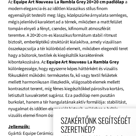
Az
Equipe Art Nouveau La Rambla Grey 20×20 cm padlólap
a
modern elegancia és az időtlen klasszikus stílus finom
egyensúlyát testesíti meg: lágy, középszürke árnyalata semleges,
mégis jelenlévő karaktert ad a térnek, miközben a matt felület
tompán elnyeli a fényt, csendes, kifinomult atmoszférát
teremtve. A 20×20 cm-es klasszikus formátum stabil ritmust
biztosít, emberléptékű struktúrát kialakítva, amely vizuálisan
összekapcsolja a tér különböző elemeit, miközben elegendő teret
hagy a bútorok, textilek és kiegészítők karakterének
kibontakozására. Az
Equipe Art Nouveau
La Rambla Grey
különlegessége, hogy egyszerre képes háttérként és vizuális
fókuszként működni: természetes fa, kő vagy textil felületek
mellett harmonikusan illeszkedik, világosabb elemek mellett
kontrasztot teremt, míg fémes kiegészítőkkel párosítva kortárs,
letisztult luxusérzetet sugároz. Ez a padlólap nem pusztán
burkolat, hanem a tér hangulatának aktív formálója: stabilitást,
nyugalmat és időtlen eleganciát biztosít, miközben a beltér
vizuális elemei finom összhangban bontakoznak ki.
SZAKÉRTŐNK SEGÍTSÉGÉT
SZERETNÉD?
Jellemzők:
Gyártó: Equipe Cerámicas