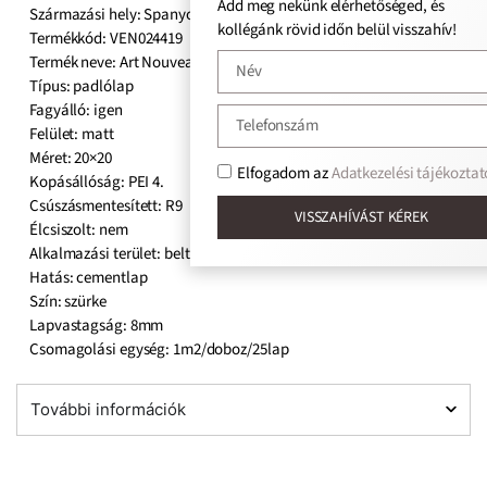
Add meg nekünk elérhetőséged, és
Származási hely: Spanyol
kollégánk rövid időn belül visszahív!
Termékkód: VEN024419
Termék neve: Art Nouveau La Rambla Grey
Típus: padlólap
Fagyálló: igen
Felület: matt
Méret: 20×20
Elfogadom az
Adatkezelési tájékoztat
Kopásállóság: PEI 4.
Csúszásmentesített: R9
VISSZAHÍVÁST KÉREK
Élcsiszolt: nem
Alkalmazási terület: beltér, kültér
Hatás: cementlap
Szín: szürke
Lapvastagság: 8mm
Csomagolási egység: 1m2/doboz/25lap
További információk