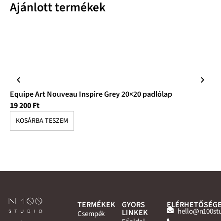
Ajánlott termékek
Equipe Art Nouveau Inspire Grey 20×20 padlólap
Eq
19 200
Ft
19
KOSÁRBA TESZEM
K
TERMÉKEK
GYORS
ELÉRHETŐSÉG
hello@n100st
LINKEK
Csempék