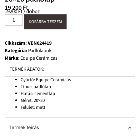
19 200
Ft
19200 Ft / doboz
KOSÁRBA TESZEM
Cikkszám:
VEN024419
Kategória:
Padlólapok
Márka:
Equipe Cerámicas
TERMÉK ADATOK:
Gyártó: Equipe Cerámicas
Típus: padlólap
Hatás: cementlap
Méret: 20×20
Felület: matt
Termék leírás