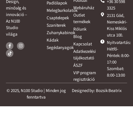
Főoldal
+36 30 598
Design,
Padlólapok
Webáruház
3325
minőség és
Melegburkolatok
innováció –
Outlet
2131 Göd,
Csaptelepek
Az N100
termékek
Nemeskéri-
Szaniterek
Studio
Kiss Miklós
Rólunk
Zuhanykabinok
világa
utca 100.
Blog
Kádak
Nyitvatartás:
Kapcsolat
Segédanyagok
Hétfő-
Adatkezelési
Péntek: 8:00-
tájékoztató
17:00
ÁSZF
Szombat:
VIP program
8:00-13:00
regisztráció
© 2025, N100 Studio | Minden jog
Designed by: Bozsik Beatrix
fenntartva