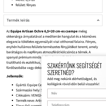
felület: fényes
Termék leírás
Az
Equipe Artisan Ochre 6,5×20 cm-es csempe
meleg
okkersárga árnyalatával a mediterrán hangulat és a kézműves
elegancia tökéletes egyensúlyát viszi otthonod falaira. Fényes,
enyhén hullámos felülete természetes fényjátékot teremt, amely
barátságos és napfényes atmoszférát kölcsönöz a térnek. A
spanyol prémium minőségű kerámia időtálló, könnyen
tisztítható és esztétikus, így kiváló választás konyhai hátfalhoz,
SZAKÉRTŐNK SEGÍTSÉGÉT
fürdőszobába vagy dekorfalként is.
SZERETNÉD?
Jellemzők:
Add meg nekünk elérhetőséged, és
kollégánk rövid időn belül visszahív!
Gyártó: Equipe Cerámicas
Származási hely: Spanyol
Cikkszám: VEN024465
Termék neve: Artisan Ochre
Típus: fali csempe