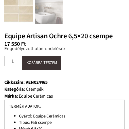
Equipe Artisan Ochre 6,5×20 csempe
17 550
Ft
Engedélyezett utánrendelésre
KOSÁRBA TESZEM
Cikkszám:
VEN024465
Kategória:
Csempék
Márka:
Equipe Cerámicas
TERMÉK ADATOK:
Gyártó: Equipe Cerámicas
Típus: Fali csempe
Méret: 6,5×20