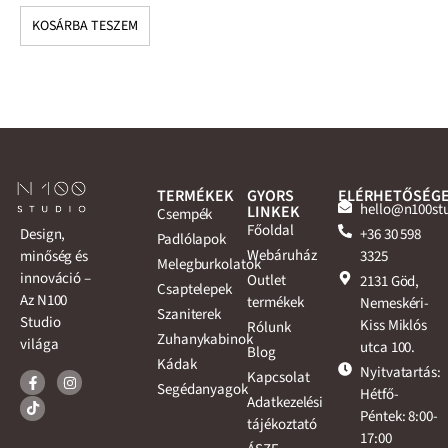
KOSÁRBA TESZEM
K
TERMÉKEK
GYORS
ELÉRHETŐSÉG
hello@n100st
LINKEK
Csempék
Főoldal
+36 30 598
Design,
Padlólapok
Webáruház
3325
minőség és
Melegburkolatok
innováció –
Outlet
2131 Göd,
Csaptelepek
Az N100
termékek
Nemeskéri-
Szaniterek
Studio
Kiss Miklós
Rólunk
Zuhanykabinok
világa
utca 100.
Blog
Kádak
Nyitvatartás:
Kapcsolat
Segédanyagok
Hétfő-
Adatkezelési
Péntek: 8:00-
tájékoztató
17:00