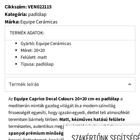
Cikkszám:
VEN022115
Kategória:
padlólap
Márka:
Equipe Cerámicas
TERMÉK ADATOK:
Gyártó: Equipe Cerámicas
Méret:
20×20
Felülett: matt
Típusa: padlólap
Termék leírás
Az
Equipe Caprice Decal Colours 20×20 cm-es padlólap
a
mediterrán minták gazdag világát és a modern színvilág
frissességét egyesíti, hogy igazán egyedi, élettel teli atmoszférát
teremtsen bármely térben.
Matt, kézműves hatású felülete
természetes, autentikus megjelenést kölcsönöz, miközben a
spanyol prémium minőségű gres alapanyag
biztosítja a
SZAKÉRTŐNK SEGÍTSÉGÉT