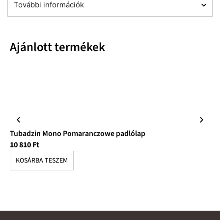
További információk
Ajánlott termékek
Tubadzin Mono Pomaranczowe padlólap
Tu
10 810
Ft
10
KOSÁRBA TESZEM
K