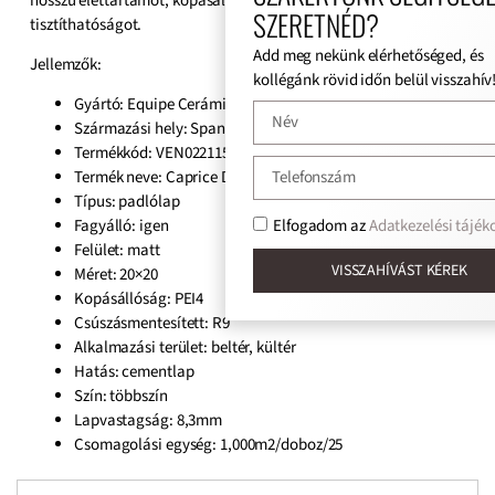
hosszú élettartamot, kopásállóságot és egyszerű
SZERETNÉD?
tisztíthatóságot.
Add meg nekünk elérhetőséged, és
Jellemzők:
kollégánk rövid időn belül visszahív!
Gyártó: Equipe Cerámicas
Származási hely: Spanyol
Termékkód: VEN022115
Termék neve: Caprice Decal Colours
Típus: padlólap
Elfogadom az
Adatkezelési tájékozta
Fagyálló: igen
Felület:
matt
VISSZAHÍVÁST KÉREK
Méret:
20×20
Kopásállóság: PEI4
Csúszásmentesített: R9
Alkalmazási terület: beltér, kültér
Hatás: cementlap
Szín:
többszín
Lapvastagság:
8,3mm
Csomagolási egység: 1,000m2/doboz/25