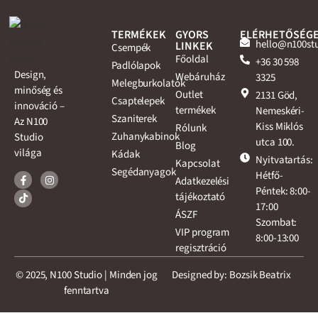
TERMÉKEK
GYORS
ELÉRHETŐSÉG
hello@n100st
LINKEK
Csempék
Főoldal
+36 30 598
Padlólapok
Design,
Webáruház
3325
Melegburkolatok
minőség és
Outlet
2131 Göd,
Csaptelepek
innováció –
termékek
Nemeskéri-
Szaniterek
Az N100
Kiss Miklós
Rólunk
Zuhanykabinok
Studio
utca 100.
Blog
világa
Kádak
Nyitvatartás:
Kapcsolat
Segédanyagok
Hétfő-
Adatkezelési
Péntek: 8:00-
tájékoztató
17:00
ÁSZF
Szombat:
VIP program
8:00-13:00
regisztráció
© 2025, N100 Studio | Minden jog
Designed by: Bozsik Beatrix
fenntartva