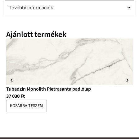
További információk
Ajánlott termékek
Tubadzin Monolith Pietrasanta padlólap
Tu
37 030
Ft
10
KOSÁRBA TESZEM
K