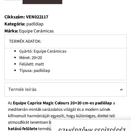
Cikkszám:
VEN022117
Kategória:
padlólap
Márka:
Equipe Cerámicas
TERMÉK ADATOK:
Gyártó: Equipe Cerámicas
Méret:
20×20
Felülett: matt
Típusa: padlólap
Termék leírás
Az
Equipe Caprice Magic Colours 20×20 cm-es padlólap
a
mediterrán minták varázslatos világát és a modern színek
kifinomult harmóniáját egyesíti, hogy különleges, élettel teli
atmoszférát teremtsen bármely enteriőrben.
Matt, kézműves
hatású felülete
természetes eleganciát sugároz, miközben a