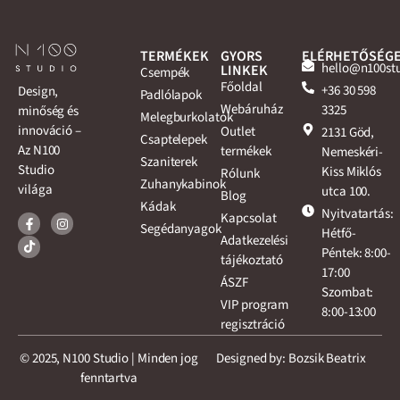
TERMÉKEK
GYORS
ELÉRHETŐSÉG
hello@n100st
LINKEK
Csempék
Főoldal
+36 30 598
Design,
Padlólapok
Webáruház
3325
minőség és
Melegburkolatok
innováció –
Outlet
2131 Göd,
Csaptelepek
Az N100
termékek
Nemeskéri-
Szaniterek
Studio
Kiss Miklós
Rólunk
Zuhanykabinok
világa
utca 100.
Blog
Kádak
Nyitvatartás:
Kapcsolat
Segédanyagok
Hétfő-
Adatkezelési
Péntek: 8:00-
tájékoztató
17:00
ÁSZF
Szombat:
VIP program
8:00-13:00
regisztráció
© 2025, N100 Studio | Minden jog
Designed by: Bozsik Beatrix
fenntartva