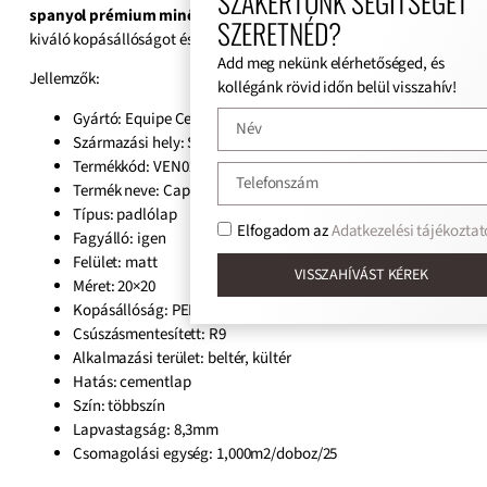
SZAKÉRTŐNK SEGÍTSÉGÉT
spanyol prémium minőségű gres anyag
hosszú élettartamot,
SZERETNÉD?
kiváló kopásállóságot és könnyű tisztíthatóságot biztosít.
Add meg nekünk elérhetőséged, és
Jellemzők:
kollégánk rövid időn belül visszahív!
Gyártó: Equipe Cerámicas
Származási hely: Spanyol
Termékkód: VEN022117
Termék neve: Caprice Magic Colours
Típus: padlólap
Elfogadom az
Adatkezelési tájékoztat
Fagyálló: igen
Felület:
matt
VISSZAHÍVÁST KÉREK
Méret:
20×20
Kopásállóság: PEI4
Csúszásmentesített: R9
Alkalmazási terület: beltér, kültér
Hatás: cementlap
Szín:
többszín
Lapvastagság:
8,3mm
Csomagolási egység: 1,000m2/doboz/25