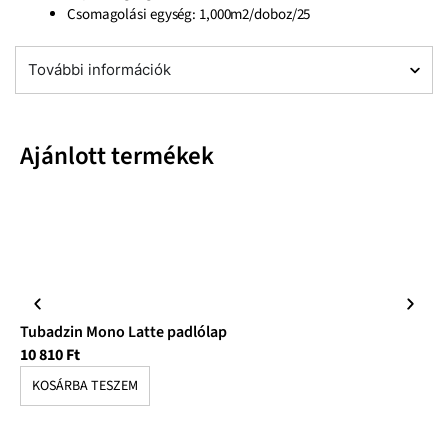
Csomagolási egység: 1,000m2/doboz/25
További információk
Ajánlott termékek
Tubadzin Mono Latte padlólap
Tu
10 810
Ft
10
KOSÁRBA TESZEM
K