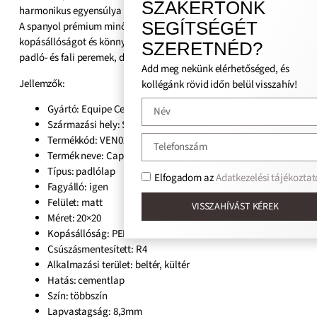
SZAKÉRTŐNK
harmonikus egyensúlya elegáns, mégis friss atmoszférát teremt.
SEGÍTSÉGÉT
A spanyol prémium minőségű gres anyagkivételes tartósságot,
kopásállóságot és könnyű tisztíthatóságot biztosít, így ideális
SZERETNÉD?
padló- és fali peremek, dekoratív keretek kialakításához.
Add meg nekünk elérhetőséged, és
Jellemzők:
kollégánk rövid időn belül visszahív!
Gyártó: Equipe Cerámicas
Származási hely: Spanyol
Termékkód: VEN020942
Termék neve: Caprice Saint Tropez Border
Típus: padlólap
Elfogadom az
Adatkezelési tájékoztat
Fagyálló: igen
Felület:
matt
VISSZAHÍVÁST KÉREK
Méret:
20×20
Kopásállóság: PEI9
Csúszásmentesített: R4
Alkalmazási terület: beltér, kültér
Hatás: cementlap
Szín:
többszín
Lapvastagság:
8,3mm