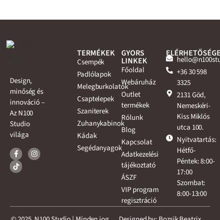
TERMÉKEK
GYORS
ELÉRHETŐSÉG
hello@n100st
LINKEK
Csempék
Főoldal
+36 30 598
Padlólapok
Design,
Webáruház
3325
Melegburkolatok
minőség és
Outlet
2131 Göd,
Csaptelepek
innováció –
termékek
Nemeskéri-
Szaniterek
Az N100
Kiss Miklós
Rólunk
Zuhanykabinok
Studio
utca 100.
Blog
világa
Kádak
Nyitvatartás:
Kapcsolat
Segédanyagok
Hétfő-
Adatkezelési
Péntek: 8:00-
tájékoztató
17:00
ÁSZF
Szombat:
VIP program
8:00-13:00
regisztráció
© 2025, N100 Studio | Minden jog
Designed by: Bozsik Beatrix