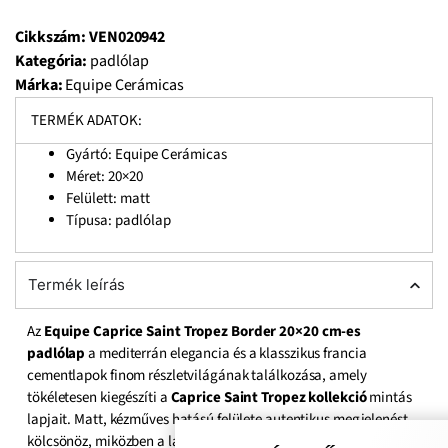
Cikkszám:
VEN020942
Kategória:
padlólap
Márka:
Equipe Cerámicas
TERMÉK ADATOK:
Gyártó: Equipe Cerámicas
Méret:
20×20
Felülett: matt
Típusa: padlólap
Termék leírás
Az
Equipe Caprice Saint Tropez Border 20×20 cm-es
padlólap
a mediterrán elegancia és a klasszikus francia
cementlapok finom részletvilágának találkozása, amely
tökéletesen kiegészíti a
Caprice Saint Tropez kollekció
mintás
lapjait. Matt, kézműves hatású felülete autentikus megjelenést
kölcsönöz, miközben a lágy kék, szürke és törtfehér tónusok