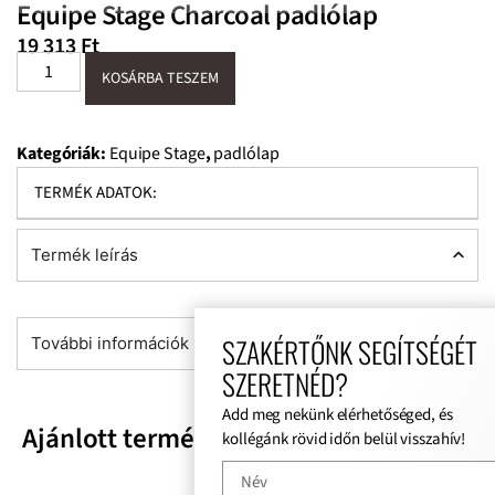
Equipe Stage Charcoal padlólap
19 313
Ft
KOSÁRBA TESZEM
Kategóriák:
Equipe Stage
,
padlólap
TERMÉK ADATOK:
Termék leírás
SZAKÉRTŐNK SEGÍTSÉGÉT
További információk
SZERETNÉD?
Add meg nekünk elérhetőséged, és
Ajánlott termékek
kollégánk rövid időn belül visszahív!