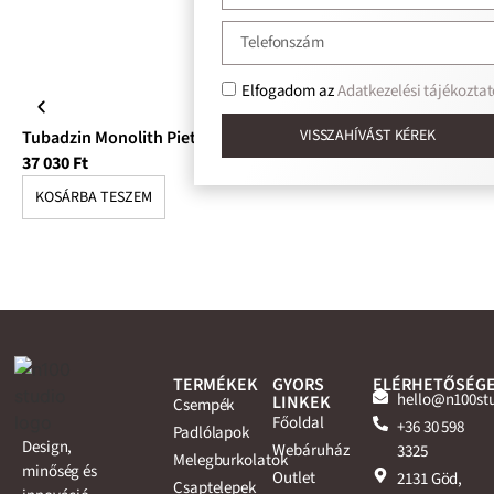
Elfogadom az
Adatkezelési tájékoztat
VISSZAHÍVÁST KÉREK
Tubadzin Monolith Pietrasanta padlólap
Tu
37 030
Ft
10
KOSÁRBA TESZEM
K
TERMÉKEK
GYORS
ELÉRHETŐSÉG
hello@n100st
LINKEK
Csempék
Főoldal
+36 30 598
Padlólapok
Design,
Webáruház
3325
Melegburkolatok
minőség és
Outlet
2131 Göd,
Csaptelepek