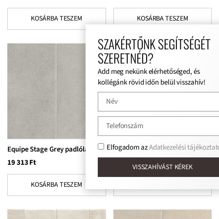
KOSÁRBA TESZEM
KOSÁRBA TESZEM
SZAKÉRTŐNK SEGÍTSÉGÉT
SZERETNÉD?
Add meg nekünk elérhetőséged, és
kollégánk rövid időn belül visszahív!
Elfogadom az
Adatkezelési tájékoztat
Equipe Stage Grey padlólap
Equipe Stage Grey padlólap
19 313
Ft
18 174
Ft
VISSZAHÍVÁST KÉREK
KOSÁRBA TESZEM
KOSÁRBA TESZEM