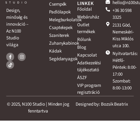
hello@n100st
LINKEK
Csempék
Főoldal
+36 30 598
Design,
Padlólapok
Webáruház
3325
minőség és
Melegburkolatok
innováció –
Outlet
2131 Göd,
Csaptelepek
Az N100
termékek
Nemeskéri-
Szaniterek
Studio
Kiss Miklós
Rólunk
Zuhanykabinok
világa
utca 100.
Blog
Kádak
Nyitvatartás:
Kapcsolat
Segédanyagok
Hétfő-
Adatkezelési
Péntek: 8:00-
tájékoztató
17:00
ÁSZF
Szombat:
VIP program
8:00-13:00
regisztráció
© 2025, N100 Studio | Minden jog
Designed by: Bozsik Beatrix
fenntartva