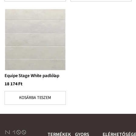
Equipe Stage White padlólap
18 174
Ft
KOSÁRBA TESZEM
TERMÉKEK
GYORS
ELÉRHETŐSÉG