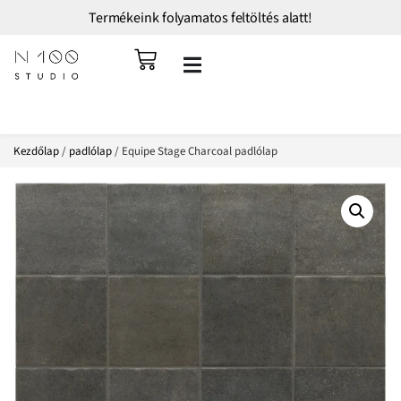
Termékeink folyamatos feltöltés alatt!
Kezdőlap
/
padlólap
/ Equipe Stage Charcoal padlólap