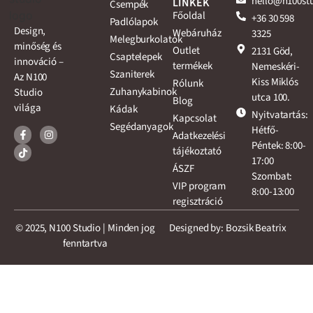
hello@n100st
LINKEK
Csempék
Főoldal
+36 30 598
Padlólapok
Design,
Webáruház
3325
Melegburkolatok
minőség és
Outlet
2131 Göd,
Csaptelepek
innováció –
termékek
Nemeskéri-
Szaniterek
Az N100
Kiss Miklós
Rólunk
Zuhanykabinok
Studio
utca 100.
Blog
világa
Kádak
Nyitvatartás:
Kapcsolat
Segédanyagok
Hétfő-
Adatkezelési
Péntek: 8:00-
tájékoztató
17:00
ÁSZF
Szombat:
VIP program
8:00-13:00
regisztráció
© 2025, N100 Studio | Minden jog
Designed by: Bozsik Beatrix
fenntartva