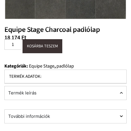
Equipe Stage Charcoal padlólap
18 174
Ft
KOSÁRBA TESZEM
Kategóriák:
Equipe Stage
,
padlólap
TERMÉK ADATOK:
Termék leírás
További információk