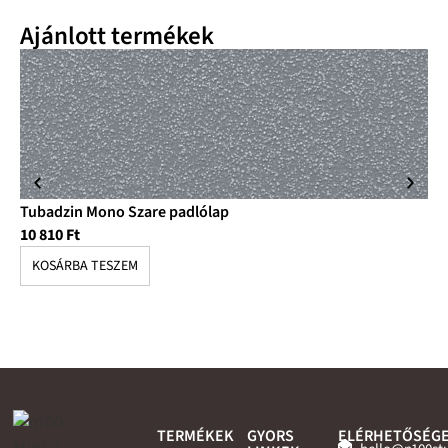
Ajánlott termékek
Tubadzin Mono Szare padlólap
Tu
10 810
Ft
10
KOSÁRBA TESZEM
K
TERMÉKEK
GYORS
ELÉRHETŐSÉG