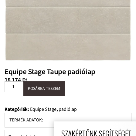
Equipe Stage Taupe padlólap
18 174
Ft
KOSÁRBA TESZEM
Kategóriák:
Equipe Stage
,
padlólap
TERMÉK ADATOK:
SZAKÉRTŐNK SEGÍTSÉGÉT