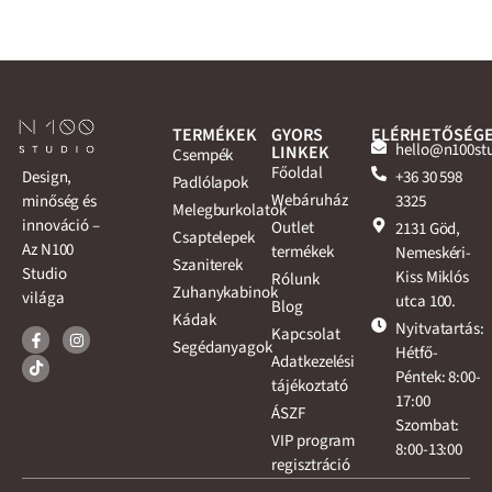
TERMÉKEK
GYORS
ELÉRHETŐSÉG
hello@n100st
LINKEK
Csempék
Főoldal
+36 30 598
Design,
Padlólapok
Webáruház
3325
minőség és
Melegburkolatok
innováció –
Outlet
2131 Göd,
Csaptelepek
Az N100
termékek
Nemeskéri-
Szaniterek
Studio
Kiss Miklós
Rólunk
Zuhanykabinok
világa
utca 100.
Blog
Kádak
Nyitvatartás:
Kapcsolat
Segédanyagok
Hétfő-
Adatkezelési
Péntek: 8:00-
tájékoztató
17:00
ÁSZF
Szombat:
VIP program
8:00-13:00
regisztráció