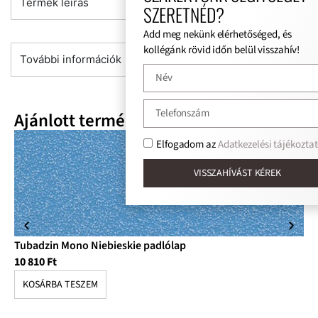
Termék leírás
SZERETNÉD?
Add meg nekünk elérhetőséged, és
kollégánk rövid időn belül visszahív!
További információk
Ajánlott termékek
Elfogadom az
Adatkezelési tájékoztat
VISSZAHÍVÁST KÉREK
Tubadzin Mono Niebieskie padlólap
Tu
10 810
Ft
10
KOSÁRBA TESZEM
K