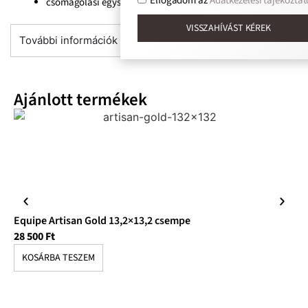
Elfogadom az
Adatkezelési tájékoztat
csomagolási egység: 1,90m2/doboz/7
VISSZAHÍVÁST KÉREK
További információk
Ajánlott termékek
Equipe Artisan Gold 13,2×13,2 csempe
Eq
28 500
Ft
17
KOSÁRBA TESZEM
K