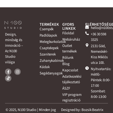
TERMÉKEK
GYORS
ELÉRHETŐSÉG
hello@n100st
LINKEK
Csempék
Főoldal
+36 30 598
Design,
Padlólapok
Webáruház
3325
minőség és
Melegburkolatok
innováció –
Outlet
2131 Göd,
Csaptelepek
Az N100
termékek
Nemeskéri-
Szaniterek
Studio
Kiss Miklós
Rólunk
Zuhanykabinok
világa
utca 100.
Blog
Kádak
Nyitvatartás:
Kapcsolat
Segédanyagok
Hétfő-
Adatkezelési
Péntek: 8:00-
tájékoztató
17:00
ÁSZF
Szombat:
VIP program
8:00-13:00
regisztráció
© 2025, N100 Studio | Minden jog
Designed by: Bozsik Beatrix