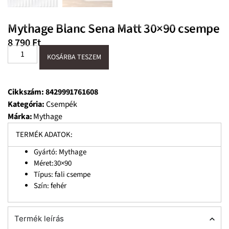
Mythage Blanc Sena Matt 30×90 csempe
8 790
Ft
KOSÁRBA TESZEM
Cikkszám:
8429991761608
Kategória:
Csempék
Márka:
Mythage
TERMÉK ADATOK:
Gyártó: Mythage
Méret:30×90
Típus: fali csempe
Szín: fehér
Termék leírás