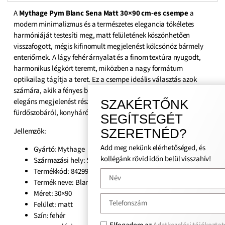
A
Mythage Pym Blanc Sena Matt 30×90 cm-es csempe
a
modern minimalizmus és a természetes elegancia tökéletes
harmóniáját testesíti meg, matt felületének köszönhetően
visszafogott, mégis kifinomult megjelenést kölcsönöz bármely
enteriőrnek. A lágy fehér árnyalat és a finom textúra nyugodt,
harmonikus légkört teremt, miközben a nagy formátum
optikailag tágítja a teret. Ez a csempe ideális választás azok
számára, akik a fényes burkolatok csillogása helyett a diszkrét,
elegáns megjelenést részesítik előnyben, legyen szó modern
SZAKÉRTŐNK
fürdőszobáról, konyháról vagy nappali falburkolatról.
SEGÍTSÉGÉT
Jellemzők:
SZERETNÉD?
Add meg nekünk elérhetőséged, és
Gyártó: Mythage
kollégánk rövid időn belül visszahív!
Származási hely: Spanyol
Termékkód: 8429991761608
Termék neve: Blanc Sena Matt
Méret: 30×90
Felület: matt
Szín: fehér