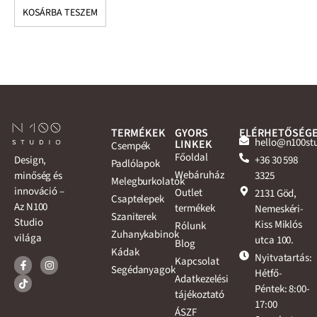
KOSÁRBA TESZEM
K
TERMÉKEK
GYORS
ELÉRHETŐSÉG
hello@n100st
LINKEK
Csempék
Főoldal
+36 30 598
Design,
Padlólapok
Webáruház
3325
minőség és
Melegburkolatok
innováció –
Outlet
2131 Göd,
Csaptelepek
Az N100
termékek
Nemeskéri-
Szaniterek
Studio
Kiss Miklós
Rólunk
Zuhanykabinok
világa
utca 100.
Blog
Kádak
Nyitvatartás:
Kapcsolat
Segédanyagok
Hétfő-
Adatkezelési
Péntek: 8:00-
tájékoztató
17:00
ÁSZF