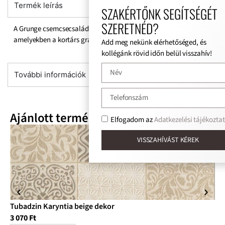
Termék leírás
SZAKÉRTŐNK SEGÍTSÉGÉT
SZERETNÉD?
A Grunge csemcsecsalád grafikája a régi bérházak stílusára utal,
amelyekben a kortárs graffitit art-deco minták kísérik.
Add meg nekünk elérhetőséged, és
kollégánk rövid időn belül visszahív!
További információk
Ajánlott termékek
Elfogadom az
Adatkezelési tájékoztat
VISSZAHÍVÁST KÉREK
Tubadzin Karyntia beige dekor
Tu
3 070
Ft
3 