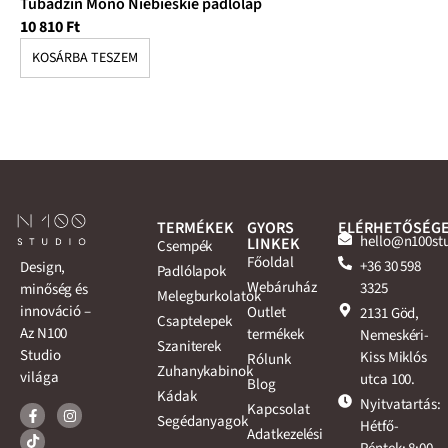
Tubadzin Mono Niebieskie padlólap
Tu
10 810
Ft
10
KOSÁRBA TESZEM
K
TERMÉKEK
GYORS
ELÉRHETŐSÉG
hello@n100st
LINKEK
Csempék
Főoldal
+36 30 598
Design,
Padlólapok
Webáruház
3325
minőség és
Melegburkolatok
innováció –
Outlet
2131 Göd,
Csaptelepek
Az N100
termékek
Nemeskéri-
Szaniterek
Studio
Kiss Miklós
Rólunk
Zuhanykabinok
világa
utca 100.
Blog
Kádak
Nyitvatartás:
Kapcsolat
Segédanyagok
Hétfő-
Adatkezelési