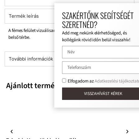
SZAKÉRTŐNK SEGÍTSÉGÉT
Termék leírás
SZERETNÉD?
A fémes felület vizuálisan vonzó hatása egyedi aurát vezet be a
Add meg nekünk elérhetőséged, és
belső térbe.
kollégánk rövid időn belül visszahív!
További információk
Elfogadom az
Adatkezelési tájékoztat
Ajánlott termékek
VISSZAHÍVÁST KÉREK