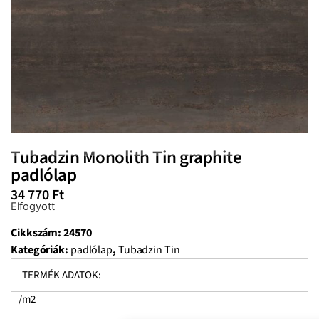
Tubadzin Monolith Tin graphite
padlólap
34 770
Ft
Elfogyott
Cikkszám:
24570
Kategóriák:
padlólap
,
Tubadzin Tin
TERMÉK ADATOK:
/m2