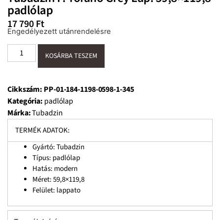
padlólap
17 790
Ft
Engedélyezett utánrendelésre
KOSÁRBA TESZEM
Cikkszám:
PP-01-184-1198-0598-1-345
Kategória:
padlólap
Márka:
Tubadzin
TERMÉK ADATOK:
Gyártó: Tubadzin
Típus: padlólap
Hatás: modern
Méret: 59,8×119,8
Felület: lappato