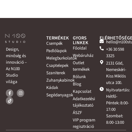
TERMÉKEK
GYORS
ELÉRHETŐSÉG
hello@n100st
LINKEK
Csempék
Főoldal
+36 30 598
Design,
Padlólapok
Webáruház
3325
minőség és
Melegburkolatok
innováció –
Outlet
2131 Göd,
Csaptelepek
Az N100
termékek
Nemeskéri-
Szaniterek
Studio
Kiss Miklós
Rólunk
Zuhanykabinok
világa
utca 100.
Blog
Kádak
Nyitvatartás:
Kapcsolat
Segédanyagok
Hétfő-
Adatkezelési
Péntek: 8:00-
tájékoztató
17:00
ÁSZF
Szombat:
VIP program
8:00-13:00
regisztráció