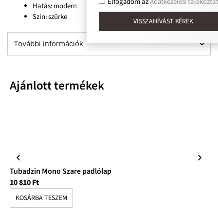
Elfogadom az
Adatkezelési tájékoztat
Hatás: modern
Szín: szürke
VISSZAHÍVÁST KÉREK
További információk
Ajánlott termékek
Tubadzin Mono Szare padlólap
Tu
10 810
Ft
10
KOSÁRBA TESZEM
K