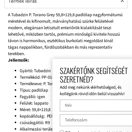
Termék leírás
A Tubadzin P. Torano Grey 59,8×119,8 padlólap nagyformátumú
méretével és kifinomult, márványhatású szürke felületével
modern, elegánsan letisztult enteriőrök kialakítását teszi
lehetővé, miközben tartós, prémium minőségű kivitele hosszú
távon is harmonikus, esztétikus burkolati megoldást kínál
tágas nappalikban, fürdőszobákban és más reprezentatív
terekben.
J
ellemzők:
SZAKÉRTŐNK SEGÍTSÉGÉT
Gyártó: Tubadzin
SZERETNÉD?
Termékkód: PP-01-184-1198-0598-1-345
Termékneve: P. Torano Grey Lap.
Add meg nekünk elérhetőséged, és
Típus: padlólap
kollégánk rövid időn belül visszahív!
Fagyálló: igen
Felület: lappato
Méret: 59,8×119,8
kopásállóság: PEI 4
csúszásgátló: R9
Alkalmazási terület: beltér, kültér