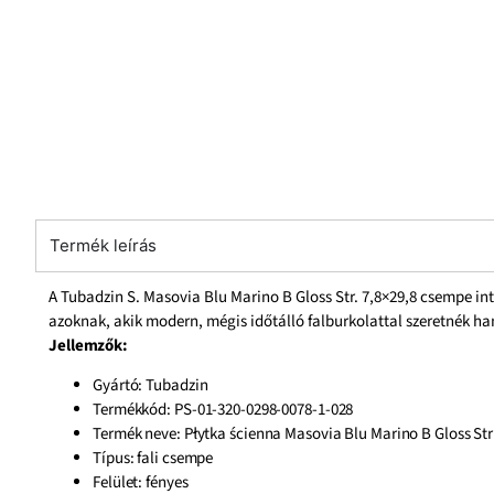
Termék leírás
A Tubadzin S. Masovia Blu Marino B Gloss Str. 7,8×29,8 csempe int
azoknak, akik modern, mégis időtálló falburkolattal szeretnék h
Jellemzők:
Gyártó: Tubadzin
Termékkód: PS-01-320-0298-0078-1-028
Termék neve: Płytka ścienna Masovia Blu Marino B Gloss Str
Típus: fali csempe
Felület: fényes