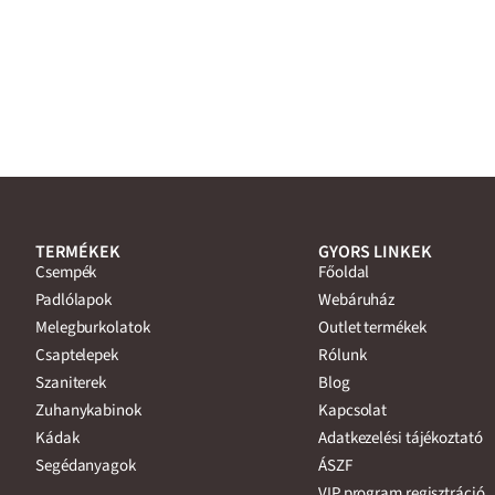
TERMÉKEK
GYORS LINKEK
Csempék
Főoldal
Padlólapok
Webáruház
Melegburkolatok
Outlet termékek
Csaptelepek
Rólunk
Szaniterek
Blog
Zuhanykabinok
Kapcsolat
Kádak
Adatkezelési tájékoztató
Segédanyagok
ÁSZF
VIP program regisztráció