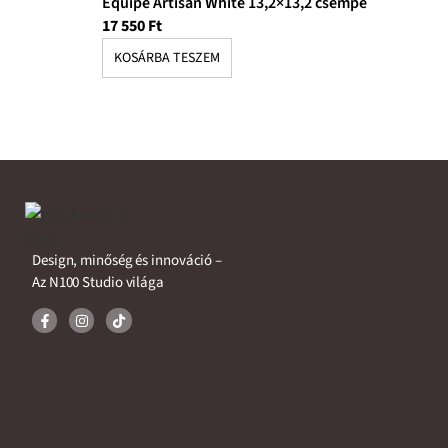
Equipe Artisan White 13,2×13,2 csempe
17 550
Ft
KOSÁRBA TESZEM
Design, minőség és innováció –
Az N100 Studio világa