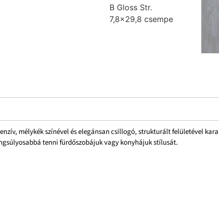
enzív, mélykék színével és elegánsan csillogó, strukturált felületével kar
angsúlyosabbá tenni fürdőszobájuk vagy konyhájuk stílusát.