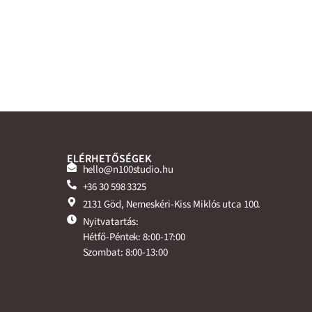
ELÉRHETŐSÉGEK
hello@n100studio.hu
+36 30 598 3325
2131 Göd, Nemeskéri-Kiss Miklós utca 100.
Nyitvatartás:
Hétfő-Péntek: 8:00-17:00
Szombat: 8:00-13:00