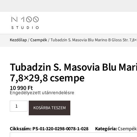
Kezdőlap
/
Csempék
/ Tubadzin S. Masovia Blu Marino B Gloss Str. 7,8
Tubadzin S. Masovia Blu Mari
7,8×29,8 csempe
10 990
Ft
Engedélyezett utánrendelésre
KOSÁRBA TESZEM
Cikkszám:
PS-01-320-0298-0078-1-028
Kategória:
Csempék