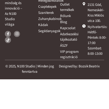
Melegburkolatok
minőség és
Outlet
2131 Göd,
Csaptelepek
innováció –
termékek
Nemeskéri-
Szaniterek
Az N100
Kiss Miklós
Rólunk
Zuhanykabinok
Studio
utca 100.
Blog
világa
Kádak
Nyitvatartás:
Kapcsolat
Segédanyagok
Hétfő-
Adatkezelési
Péntek: 8:00-
tájékoztató
17:00
ÁSZF
Szombat:
VIP program
8:00-13:00
regisztráció
© 2025, N100 Studio | Minden jog
Designed by: Bozsik Beatrix
fenntartva