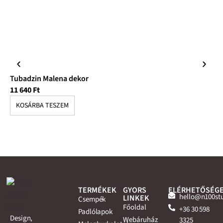
Tubadzin Malena dekor
Tu
11 640
Ft
12
KOSÁRBA TESZEM
K
TERMÉKEK
GYORS
ELÉRHETŐSÉG
hello@n100st
LINKEK
Csempék
Főoldal
+36 30 598
Padlólapok
Design,
Webáruház
3325