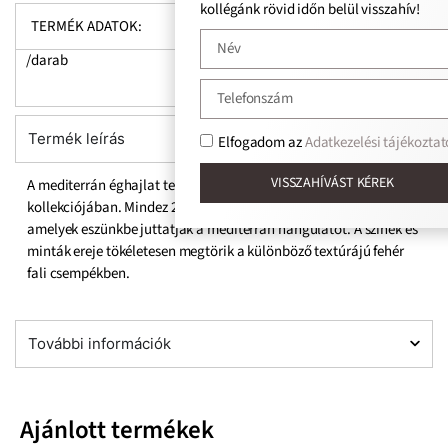
kollégánk rövid időn belül visszahív!
TERMÉK ADATOK:
/darab
Termék leírás
Elfogadom az
Adatkezelési tájékoztat
VISSZAHÍVÁST KÉREK
A mediterrán éghajlat teljes mértékben tükröződik a Unit Plus
kollekciójában. Mindez 20 különféle patchworknek köszönhető,
amelyek eszünkbe juttatják a mediterrán hangulatot. A színek és
minták ereje tökéletesen megtörik a különböző textúrájú fehér
fali csempékben.
További információk
Ajánlott termékek