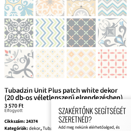
Tubadzin Unit Plus patch white dekor
(20 db-os véletlenszerű elrendezésben)
3 570
Ft
SZAKÉRTŐNK SEGÍTSÉGÉT
Elfogyott
SZERETNÉD?
Cikkszám:
24374
Add meg nekünk elérhetőséged, és
Kategóriák:
dekor
,
Tubadzin Unit Plus