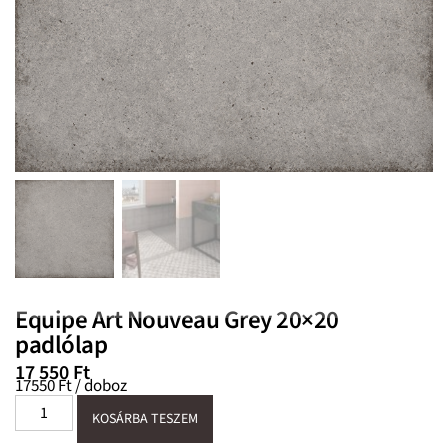
Equipe Art Nouveau Grey 20×20
padlólap
17 550
Ft
17550 Ft / doboz
KOSÁRBA TESZEM