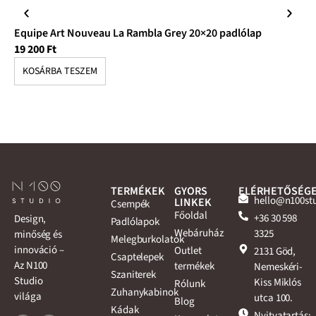
Equipe Art Nouveau La Rambla Grey 20×20 padlólap
Eq
19 200
Ft
17
KOSÁRBA TESZEM
K
TERMÉKEK
GYORS
ELÉRHETŐSÉG
hello@n100st
LINKEK
Csempék
Főoldal
+36 30 598
Design,
Padlólapok
Webáruház
3325
minőség és
Melegburkolatok
innováció –
Outlet
2131 Göd,
Csaptelepek
Az N100
termékek
Nemeskéri-
Szaniterek
Studio
Kiss Miklós
Rólunk
Zuhanykabinok
világa
utca 100.
Blog
Kádak
Nyitvatartás: