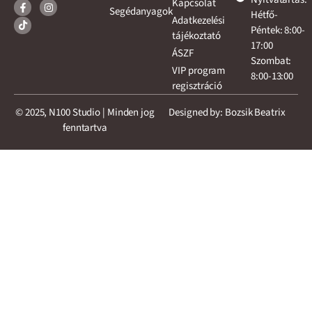
Kapcsolat
Segédanyagok
Hétfő-
Adatkezelési
Péntek: 8:00-
tájékoztató
17:00
ÁSZF
Szombat:
VIP program
8:00-13:00
regisztráció
© 2025, N100 Studio | Minden jog
Designed by: Bozsik Beatrix
fenntartva