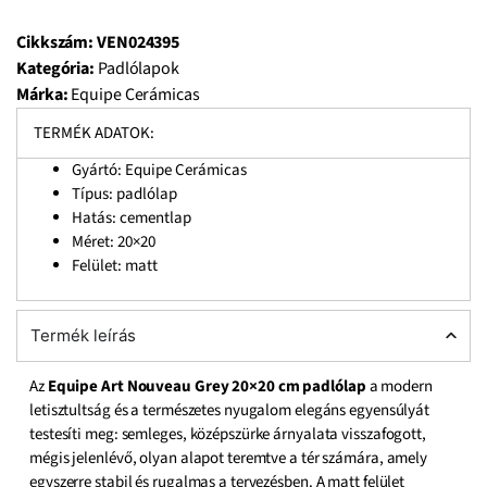
Cikkszám:
VEN024395
Kategória:
Padlólapok
Márka:
Equipe Cerámicas
TERMÉK ADATOK:
Gyártó: Equipe Cerámicas
Típus: padlólap
Hatás: cementlap
Méret: 20×20
Felület: matt
Termék leírás
Az
Equipe Art Nouveau Grey 20×20 cm padlólap
a modern
letisztultság és a természetes nyugalom elegáns egyensúlyát
testesíti meg: semleges, középszürke árnyalata visszafogott,
mégis jelenlévő, olyan alapot teremtve a tér számára, amely
egyszerre stabil és rugalmas a tervezésben. A matt felület