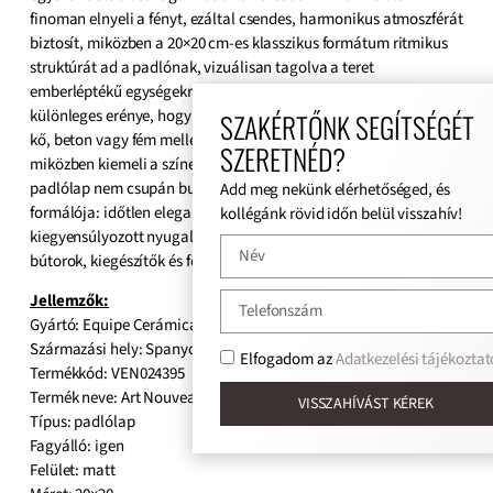
finoman elnyeli a fényt, ezáltal csendes, harmonikus atmoszférát
biztosít, miközben a 20×20 cm-es klasszikus formátum ritmikus
struktúrát ad a padlónak, vizuálisan tagolva a teret
emberléptékű egységekre. Az
Equipe Art Nouveau
Grey
különleges erénye, hogy minden anyaghoz alkalmazkodik: fa,
SZAKÉRTŐNK SEGÍTSÉGÉT
kő, beton vagy fém mellett semleges háttérként működik,
SZERETNÉD?
miközben kiemeli a színek és textúrák finom kontrasztjait. Ez a
padlólap nem csupán burkolat, hanem a tér hangulatának aktív
Add meg nekünk elérhetőséged, és
formálója: időtlen eleganciát, visszafogott karaktert és
kollégánk rövid időn belül visszahív!
kiegyensúlyozott nyugalmat sugároz, miközben teret ad a
bútorok, kiegészítők és fényjátékok finom megnyilvánulásainak.
Jellemzők:
Gyártó: Equipe Cerámicas
Származási hely: Spanyol
Elfogadom az
Adatkezelési tájékoztat
Termékkód: VEN024395
Termék neve: Art Nouveau Grey
VISSZAHÍVÁST KÉREK
Típus: padlólap
Fagyálló: igen
Felület: matt