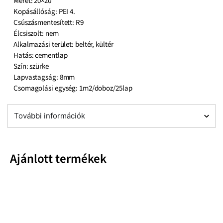
Méret: 20×20
Kopásállóság: PEI 4.
Csúszásmentesített: R9
Élcsiszolt: nem
Alkalmazási terület: beltér, kültér
Hatás: cementlap
Szín: szürke
Lapvastagság: 8mm
Csomagolási egység: 1m2/doboz/25lap
További információk
Ajánlott termékek