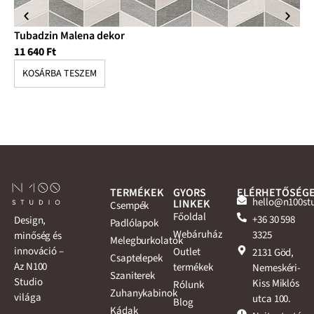
Tubadzin Malena dekor
Tu
11 640
Ft
3 
KOSÁRBA TESZEM
K
TERMÉKEK
GYORS
ELÉRHETŐSÉG
hello@n100st
LINKEK
Csempék
Főoldal
+36 30 598
Design,
Padlólapok
Webáruház
3325
minőség és
Melegburkolatok
innováció –
Outlet
2131 Göd,
Csaptelepek
Az N100
termékek
Nemeskéri-
Szaniterek
Studio
Kiss Miklós
Rólunk
Zuhanykabinok
világa
utca 100.
Blog
Kádak