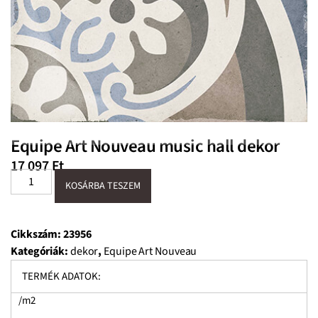
Equipe Art Nouveau music hall dekor
17 097
Ft
KOSÁRBA TESZEM
Cikkszám:
23956
Kategóriák:
dekor
,
Equipe Art Nouveau
TERMÉK ADATOK:
/m2