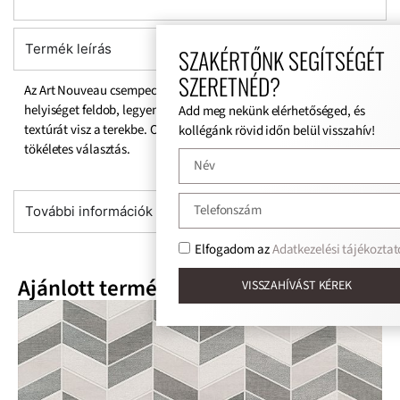
Termék leírás
SZAKÉRTŐNK SEGÍTSÉGÉT
SZERETNÉD?
Az Art Nouveau csempecsalád egyedi mintavilágával bármilyen
helyiséget feldob, legyen az beltér vagy kültér. Fényt, mozgást és
Add meg nekünk elérhetőséged, és
textúrát visz a terekbe. Optimista és színes egyéniségeknek
kollégánk rövid időn belül visszahív!
tökéletes választás.
További információk
Elfogadom az
Adatkezelési tájékoztat
Ajánlott termékek
VISSZAHÍVÁST KÉREK