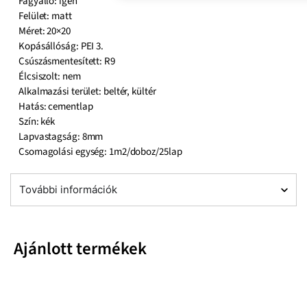
Fagyálló: igen
Felület: matt
Méret: 20×20
Kopásállóság: PEI 3.
Csúszásmentesített: R9
Élcsiszolt: nem
Alkalmazási terület: beltér, kültér
Hatás: cementlap
Szín: kék
Lapvastagság: 8mm
Csomagolási egység: 1m2/doboz/25lap
További információk
Ajánlott termékek