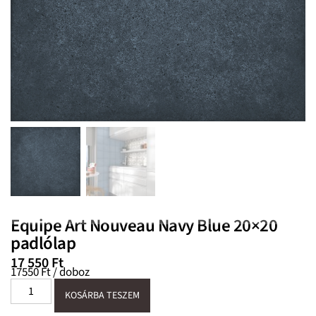
Equipe Art Nouveau Navy Blue 20×20
padlólap
17 550
Ft
17550 Ft / doboz
KOSÁRBA TESZEM