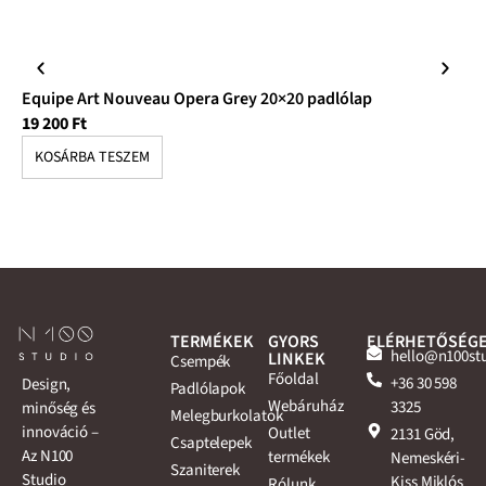
Equipe Art Nouveau Opera Grey 20×20 padlólap
Eq
19 200
Ft
19
KOSÁRBA TESZEM
K
TERMÉKEK
GYORS
ELÉRHETŐSÉG
hello@n100st
LINKEK
Csempék
Főoldal
+36 30 598
Design,
Padlólapok
Webáruház
3325
minőség és
Melegburkolatok
innováció –
Outlet
2131 Göd,
Csaptelepek
Az N100
termékek
Nemeskéri-
Szaniterek
Studio
Kiss Miklós
Rólunk