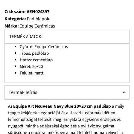
Cikkszám:
VEN024397
Kategória:
Padlólapok
Márka:
Equipe Cerámicas
TERMÉK ADATOK:
Gyártó: Equipe Cerámicas
Típus: padlólap
Hatás: cementlap
Méret: 20×20
Felület: matt
Termék leírás
Az
Equipe Art Nouveau Navy Blue 20×20 cm padlólap
a mély
tenger kékjének eleganciáját és a klasszikus formák időtlen
kifinomultságát testesíti meg: árnyalata egyszerre erőteljes és
nyugodt, mintha az éjszakai égbolt és a nyílt víz nyugalma
sűrűsödne a padlóra, miközben a matt felület finoman elnyeli a