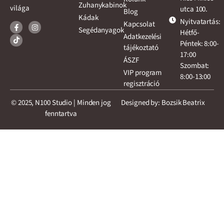
Zuhanykabinok
világa
utca 100.
Blog
Kádak
Nyitvatartás:
Kapcsolat
Segédanyagok
Hétfő-
Adatkezelési
Péntek: 8:00-
tájékoztató
17:00
ÁSZF
Szombat:
VIP program
8:00-13:00
regisztráció
© 2025, N100 Studio | Minden jog
Designed by: Bozsik Beatrix
fenntartva