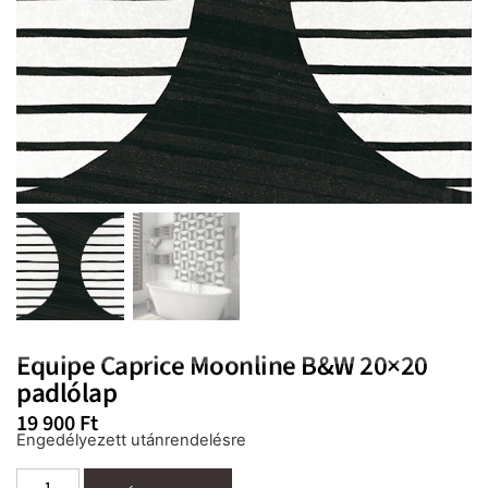
Equipe Caprice Moonline B&W 20×20
padlólap
19 900
Ft
Engedélyezett utánrendelésre