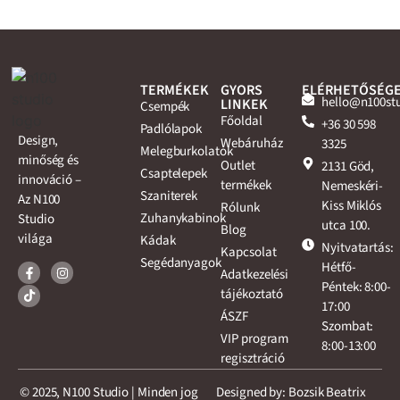
TERMÉKEK
GYORS
ELÉRHETŐSÉG
hello@n100st
LINKEK
Csempék
Főoldal
+36 30 598
Padlólapok
Design,
Webáruház
3325
Melegburkolatok
minőség és
Outlet
2131 Göd,
Csaptelepek
innováció –
termékek
Nemeskéri-
Szaniterek
Az N100
Kiss Miklós
Rólunk
Zuhanykabinok
Studio
utca 100.
Blog
világa
Kádak
Nyitvatartás:
Kapcsolat
Segédanyagok
Hétfő-
Adatkezelési
Péntek: 8:00-
tájékoztató
17:00
ÁSZF
Szombat:
VIP program
8:00-13:00
regisztráció
© 2025, N100 Studio | Minden jog
Designed by: Bozsik Beatrix