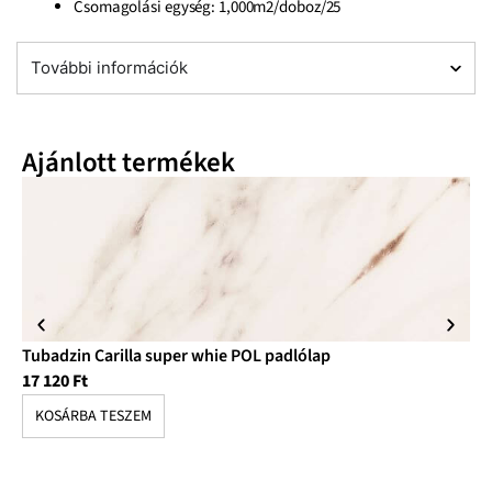
Csomagolási egység: 1,000m2/doboz/25
További információk
Ajánlott termékek
Tubadzin Carilla super whie POL padlólap
Tu
17 120
Ft
13
KOSÁRBA TESZEM
K