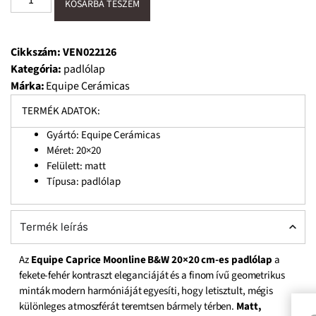
KOSÁRBA TESZEM
Cikkszám:
VEN022126
Kategória:
padlólap
Márka:
Equipe Cerámicas
TERMÉK ADATOK:
Gyártó: Equipe Cerámicas
Méret:
20×20
Felülett: matt
Típusa: padlólap
Termék leírás
Az
Equipe Caprice Moonline B&W 20×20 cm-es padlólap
a
fekete-fehér kontraszt eleganciáját és a finom ívű geometrikus
minták modern harmóniáját egyesíti, hogy letisztult, mégis
különleges atmoszférát teremtsen bármely térben.
Matt,