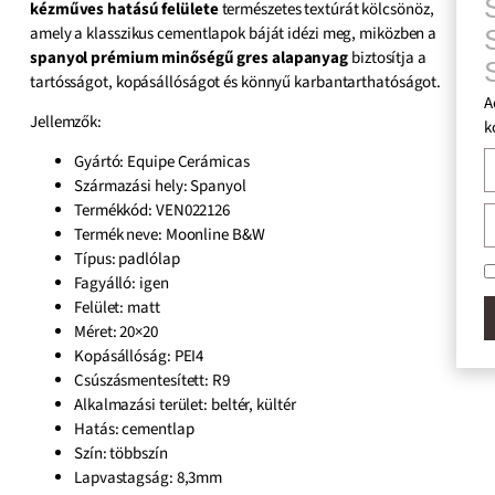
SZAKÉRTŐ
kézműves hatású felülete
természetes textúrát kölcsönöz,
amely a klasszikus cementlapok báját idézi meg, miközben a
SEGÍTSÉGÉ
spanyol prémium minőségű gres alapanyag
biztosítja a
SZERETNÉ
tartósságot, kopásállóságot és könnyű karbantarthatóságot.
Add meg nekünk elérhet
Jellemzők:
kollégánk rövid időn bel
Gyártó: Equipe Cerámicas
Származási hely: Spanyol
Termékkód: VEN022126
Termék neve: Moonline B&W
Típus: padlólap
Elfogadom az
Adatkez
Fagyálló: igen
Felület:
matt
VISSZAHÍVÁS
Méret:
20×20
Kopásállóság: PEI4
Csúszásmentesített: R9
Alkalmazási terület: beltér, kültér
Hatás: cementlap
Szín:
többszín
Lapvastagság:
8,3mm