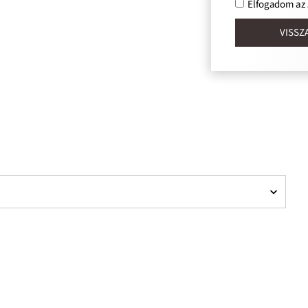
Elfogadom az
Adatkezelési tájékoztatót.
VISSZAHÍVÁST KÉREK