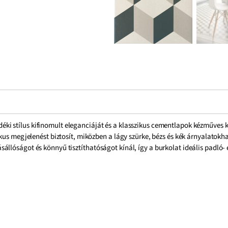
déki stílus kifinomult eleganciáját és a klasszikus cementlapok kézműves 
tikus megjelenést biztosít, miközben a lágy szürke, bézs és kék árnyalato
lóságot és könnyű tisztíthatóságot kínál, így a burkolat ideális padló- és