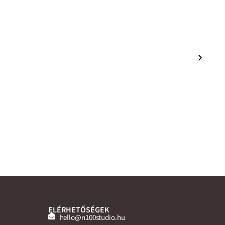
ELÉRHETŐSÉGEK
hello@n100studio.hu