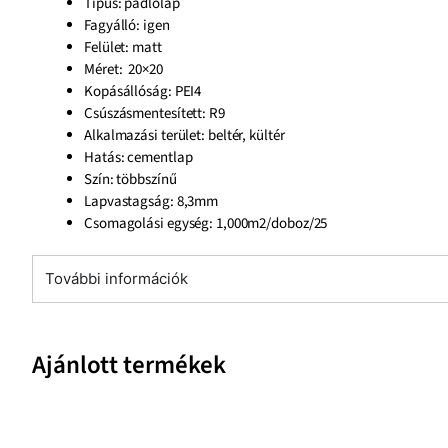
Típus: padlólap
Fagyálló: igen
Felület:
matt
Méret:
20×20
Kopásállóság: PEI4
Csúszásmentesített: R9
Alkalmazási terület: beltér, kültér
Hatás: cementlap
Szín:
többszínű
Lapvastagság:
8,3mm
Csomagolási egység: 1,000m2/doboz/25
További információk
Ajánlott termékek