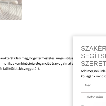
SZAKÉRTŐNK
SEGÍTSÉGÉT
karakterét idézi meg, hogy természetes, mégis stílusos hangulatot
SZERETNÉD?
kharmonikus kombinációja eleganciát és nyugalmat sugároz. A
 fali felületekhez egyaránt.
Add meg nekünk elérhetőséged, és
kollégánk rövid időn belül visszahív!