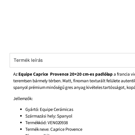
Termék leírás
Az
Equipe Caprice Provence 20×20 cm-es padlólap
a francia vi
teremtsen bármely térben. Matt, finoman texturált felülete auten
spanyol prémium minőségű gres anyag kivételes tartósságot, kopásál
Jellemzők:
Gyártó: Equipe Cerámicas
Származási hely: Spanyol
Termékkód: VEN020938
Termék neve: Caprice Provence