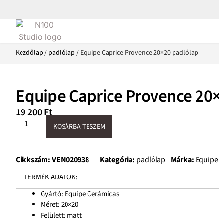
Kezdőlap
/
padlólap
/ Equipe Caprice Provence 20×20 padlólap
Equipe Caprice Provence 20
19 200
Ft
KOSÁRBA TESZEM
Cikkszám:
VEN020938
Kategória:
padlólap
Márka:
Equipe
TERMÉK ADATOK:
Gyártó: Equipe Cerámicas
Méret:
20×20
Felülett: matt