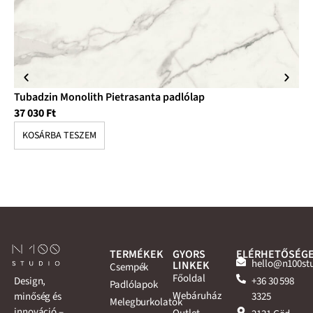
Tubadzin Monolith Pietrasanta padlólap
Tu
37 030
Ft
10
KOSÁRBA TESZEM
K
TERMÉKEK
GYORS
ELÉRHETŐSÉG
hello@n100st
LINKEK
Csempék
Főoldal
+36 30 598
Design,
Padlólapok
Webáruház
3325
minőség és
Melegburkolatok
innováció –