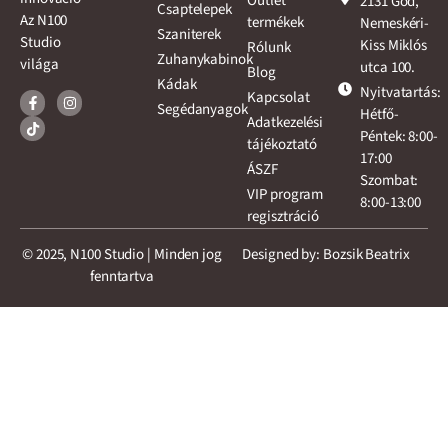
Outlet
2131 Göd,
Csaptelepek
Az N100
termékek
Nemeskéri-
Szaniterek
Studio
Kiss Miklós
Rólunk
Zuhanykabinok
világa
utca 100.
Blog
Kádak
Nyitvatartás:
Kapcsolat
Segédanyagok
Hétfő-
Adatkezelési
Péntek: 8:00-
tájékoztató
17:00
ÁSZF
Szombat:
VIP program
8:00-13:00
regisztráció
© 2025, N100 Studio | Minden jog
Designed by: Bozsik Beatrix
fenntartva