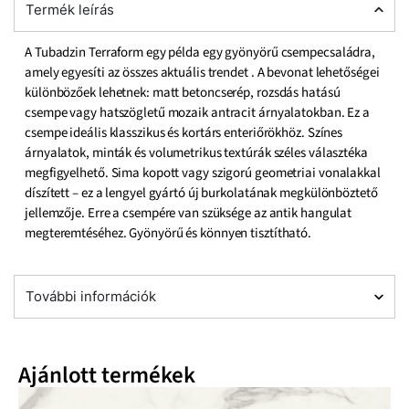
Termék leírás
A Tubadzin Terraform egy példa egy gyönyörű csempecsaládra,
amely egyesíti az összes aktuális trendet . A bevonat lehetőségei
különbözőek lehetnek: matt betoncserép, rozsdás hatású
csempe vagy hatszögletű mozaik antracit árnyalatokban. Ez a
csempe ideális klasszikus és kortárs enteriőrökhöz. Színes
árnyalatok, minták és volumetrikus textúrák széles választéka
megfigyelhető. Sima kopott vagy szigorú geometriai vonalakkal
díszített – ez a lengyel gyártó új burkolatának megkülönböztető
jellemzője. Erre a csempére van szüksége az antik hangulat
megteremtéséhez. Gyönyörű és könnyen tisztítható.
További információk
Ajánlott termékek