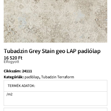
Tubadzin Grey Stain geo LAP padlólap
16 520
Ft
Elfogyott
Cikkszám:
24111
Kategóriák:
padlólap
,
Tubadzin Terraform
TERMÉK ADATOK:
/m2