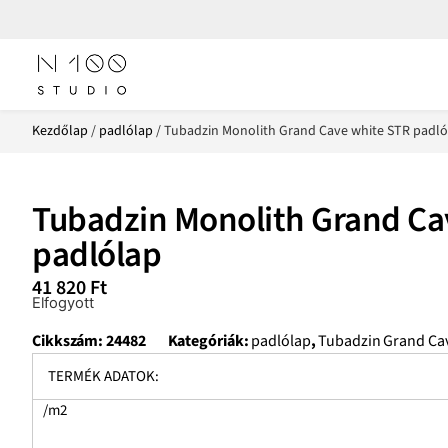
Kezdőlap
/
padlólap
/ Tubadzin Monolith Grand Cave white STR padló
Tubadzin Monolith Grand Ca
padlólap
41 820
Ft
Elfogyott
Cikkszám:
24482
Kategóriák:
padlólap
,
Tubadzin Grand Ca
TERMÉK ADATOK:
/m2