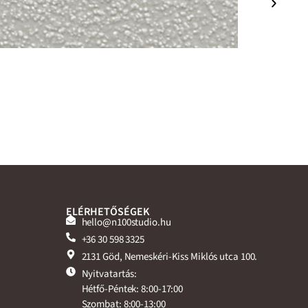
ELÉRHETŐSÉGEK
hello@n100studio.hu
+36 30 598 3325
2131 Göd, Nemeskéri-Kiss Miklós utca 100.
Nyitvatartás:
Hétfő-Péntek: 8:00-17:00
Szombat: 8:00-13:00