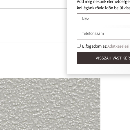
Add meg nekünk elérhetőséged, és
kollégánk rövid időn belül visszahív!
Elfogadom az
Adatkezelési tájékoztatót.
VISSZAHÍVÁST KÉREK