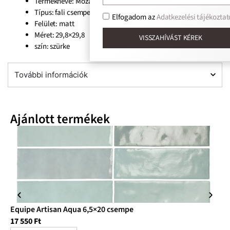
Termékneve: Mozaik ścienna Neutral Grey
Típus: fali csempe, dekor
Elfogadom az
Adatkezelési tájékoztat
Felület: matt
Méret: 29,8×29,8
VISSZAHÍVÁST KÉREK
szín: szürke
További információk
Ajánlott termékek
Equipe Artisan Aqua 6,5×20 csempe
Eq
17 550
Ft
17