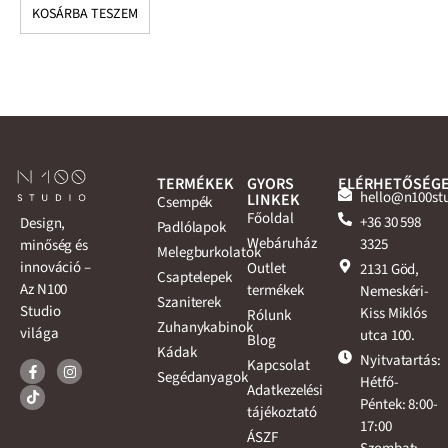
KOSÁRBA TESZEM
K
TERMÉKEK
GYORS
ELÉRHETŐSÉG
hello@n100st
LINKEK
Csempék
Főoldal
+36 30 598
Design,
Padlólapok
Webáruház
3325
minőség és
Melegburkolatok
innováció –
Outlet
2131 Göd,
Csaptelepek
Az N100
termékek
Nemeskéri-
Szaniterek
Studio
Kiss Miklós
Rólunk
Zuhanykabinok
világa
utca 100.
Blog
Kádak
Nyitvatartás:
Kapcsolat
Segédanyagok
Hétfő-
Adatkezelési
Péntek: 8:00-
tájékoztató
17:00
ÁSZF