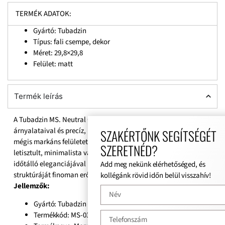
TERMÉK ADATOK:
Gyártó: Tubadzin
Típus: fali csempe, dekor
Méret: 29,8×29,8
Felület: matt
Termék leírás
A Tubadzin MS. Neutral Grey 29,8×29,8 mozaik kifinomult szürke
árnyalataival és precíz, modern kiosztásával harmonikus,
SZAKÉRTŐNK SEGÍTSÉGÉT
mégis markáns felületet hoz létre, amely tökéletesen illeszkedik
SZERETNÉD?
letisztult, minimalista vagy skandináv enteriőrökbe, miközben
időtálló eleganciájával bármely helyiség fényét és vizuális
Add meg nekünk elérhetőséged, és
struktúráját finoman erősíti.
kollégánk rövid időn belül visszahív!
Jellemzők:
Gyártó: Tubadzin
Termékkód: MS-03-729-0298-0298-1-032