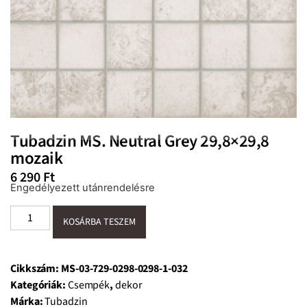
Tubadzin MS. Neutral Grey 29,8×29,8
mozaik
6 290
Ft
Engedélyezett utánrendelésre
KOSÁRBA TESZEM
Cikkszám:
MS-03-729-0298-0298-1-032
Kategóriák:
Csempék
,
dekor
Márka:
Tubadzin