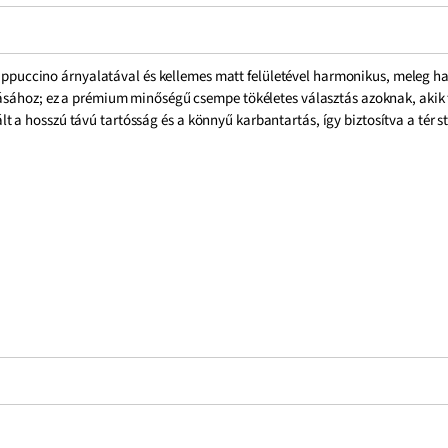
ppuccino árnyalatával és kellemes matt felületével harmonikus, meleg h
tásához; ez a prémium minőségű csempe tökéletes választás azoknak, akik 
a hosszú távú tartósság és a könnyű karbantartás, így biztosítva a tér st