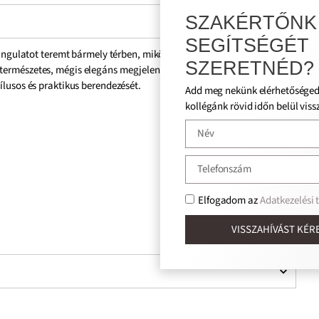
SZAKÉRTŐNK
SEGÍTSÉGÉT
angulatot teremt bármely térben, miközben a 20×20 cm-es méret
SZERETNÉD?
természetes, mégis elegáns megjelenést szeretnének elérni
ílusos és praktikus berendezését.
Add meg nekünk elérhetőséged, és
kollégánk rövid időn belül visszahív!
Elfogadom az
Adatkezelési tájékoztatót.
VISSZAHÍVÁST KÉREK