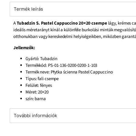
Termék leírás
A
Tubadzin S. Pastel Cappuccino 20×20 csempe
lágy, krémes ca
ideális méretarányt kínál a különféle burkolási minták megvalósí
otthonukban vagy kereskedelmi helyiségeikben, miközben garantált 
Jellemzők:
Gyártó: Tubadzin
Termékkód: PS-01-136-0200-0200-1-103
Termék neve: Płytka ścienna Pastel Cappuccino
Típus: fali csempe
Felület: fényes
Méret: 20×20
szín: barna
További információk