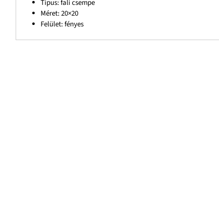
Típus: fali csempe
Méret: 20×20
Felület: fényes