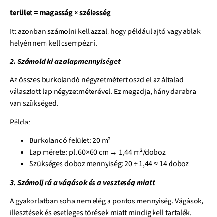
terület = magasság × szélesség
Itt azonban számolni kell azzal, hogy például ajtó vagy ablak
helyén nem kell csempézni.
2. Számold ki az alapmennyiséget
Az összes burkolandó négyzetmétert oszd el az általad
választott lap négyzetméterével. Ez megadja, hány darabra
van szükséged.
Példa:
Burkolandó felület: 20 m²
Lap mérete: pl. 60×60 cm → 1,44 m²/doboz
Szükséges doboz mennyiség: 20 ÷ 1,44 ≈ 14 doboz
3. Számolj rá a vágások és a veszteség miatt
A gyakorlatban soha nem elég a pontos mennyiség. Vágások,
illesztések és esetleges törések miatt mindig kell tartalék.