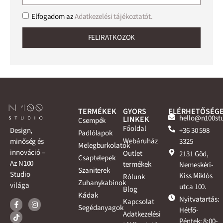
Elfogadom az
Adatkezelési tájékoztatót.
FELIRATKOZOK
TERMÉKEK
GYORS
ELÉRHETŐSÉG
hello@n100st
LINKEK
Csempék
Főoldal
+36 30 598
Design,
Padlólapok
Webáruház
3325
minőség és
Melegburkolatok
innováció –
Outlet
2131 Göd,
Csaptelepek
Az N100
termékek
Nemeskéri-
Szaniterek
Studio
Kiss Miklós
Rólunk
Zuhanykabinok
világa
utca 100.
Blog
Kádak
Nyitvatartás:
Kapcsolat
Segédanyagok
Hétfő-
Adatkezelési
Péntek: 8:00-