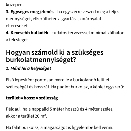
közepén.
3. Egységes megjelenés
– ha egyszerre veszed meg a teljes
mennyiséget, elkerülheted a gyártási színárnyalat-
eltéréseket.
4. Kevesebb hulladék
– tudatos tervezéssel minimalizálhatod
a felesleget.
Hogyan számold ki a szükséges
burkolatmennyiséget?
1. Mérd fel a helyiséget
Első lépésként pontosan mérd le a burkolandó felület
szélességét és hosszát. Ha padlót burkolsz, a képlet egyszerű:
terület = hossz × szélesség
Például: ha a nappalid 5 méter hosszú és 4 méter széles,
akkor a terület 20 m².
Ha falat burkolsz, a magasságot is figyelembe kell venni: