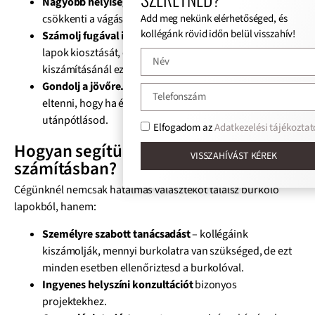
Nagyobb helyiséghez nagyobb lapot válassz.
Ez
csökkenti a vágások számát és modern hatást ad.
Add meg nekünk elérhetőséged, és
kollégánk rövid időn belül visszahív!
Számolj fugával is.
A fuga szélessége befolyásolja a
lapok kiosztását, ezért a végső mennyiség
kiszámításánál ezt sem szabad figyelmen kívül hagyni.
Gondolj a jövőre.
Érdemes +1–2 dobozzal többet
eltenni, hogy ha évek múlva javítani kell, legyen
utánpótlásod.
Elfogadom az
Adatkezelési tájékoztat
Hogyan segítünk neked a
VISSZAHÍVÁST KÉREK
számításban?
Cégünknél nemcsak hatalmas választékot találsz burkoló
lapokból, hanem:
Személyre szabott tanácsadást
– kollégáink
kiszámolják, mennyi burkolatra van szükséged, de ezt
minden esetben ellenőriztesd a burkolóval.
Ingyenes helyszíni konzultációt
bizonyos
projektekhez.