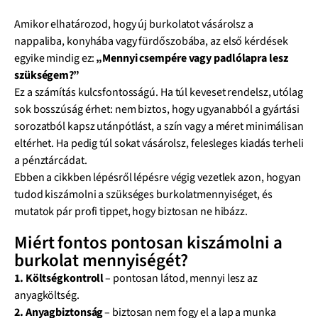
Amikor elhatározod, hogy új burkolatot vásárolsz a
nappaliba, konyhába vagy fürdőszobába, az első kérdések
egyike mindig ez:
„Mennyi csempére vagy padlólapra lesz
szükségem?”
Ez a számítás kulcsfontosságú. Ha túl keveset rendelsz, utólag
sok bosszúság érhet: nem biztos, hogy ugyanabból a gyártási
sorozatból kapsz utánpótlást, a szín vagy a méret minimálisan
eltérhet. Ha pedig túl sokat vásárolsz, felesleges kiadás terheli
a pénztárcádat.
Ebben a cikkben lépésről lépésre végig vezetlek azon, hogyan
tudod kiszámolni a szükséges burkolatmennyiséget, és
mutatok pár profi tippet, hogy biztosan ne hibázz.
Miért fontos pontosan kiszámolni a
burkolat mennyiségét?
1. Költségkontroll
– pontosan látod, mennyi lesz az
anyagköltség.
2. Anyagbiztonság
– biztosan nem fogy el a lap a munka