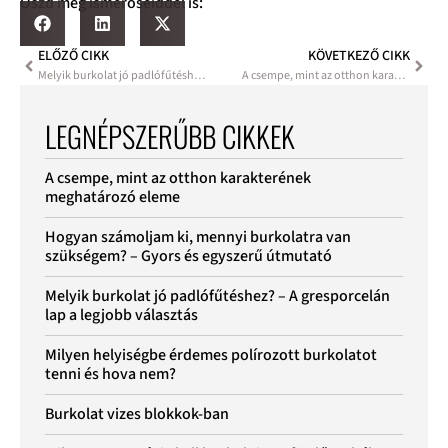
Oszd meg ismerőseiddel is:
ELŐZŐ CIKK
KÖVETKEZŐ CIKK
Melyik burkolat jó padlófűtéshez? – A gresporcelán lap a legjobb választás
A csempe, mint az otthon karakterének meghatározó eleme
LEGNÉPSZERŰBB CIKKEK
A csempe, mint az otthon karakterének
meghatározó eleme
Hogyan számoljam ki, mennyi burkolatra van
szükségem? – Gyors és egyszerű útmutató
Melyik burkolat jó padlófűtéshez? – A gresporcelán
lap a legjobb választás
Milyen helyiségbe érdemes polírozott burkolatot
tenni és hova nem?
Burkolat vizes blokkok-ban