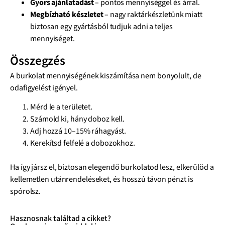
Gyors ajánlatadást
– pontos mennyiséggel és árral.
Megbízható készletet
– nagy raktárkészletünk miatt
biztosan egy gyártásból tudjuk adni a teljes
mennyiséget.
Összegzés
A burkolat mennyiségének kiszámítása nem bonyolult, de
odafigyelést igényel.
Mérd le a területet.
Számold ki, hány doboz kell.
Adj hozzá 10–15% ráhagyást.
Kerekítsd felfelé a dobozokhoz.
Ha így jársz el, biztosan elegendő burkolatod lesz, elkerülöd a
kellemetlen utánrendeléseket, és hosszú távon pénzt is
spórolsz.
Hasznosnak találtad a cikket?