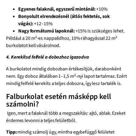
Egyenes falaknál, egyszerű mintánál:
+10%
Bonyolult elrendezésnél (átlós fektetés, sok
vágás):
+12–15%
Nagy formátumú lapoknál:
+15% is szükséges lehet.
Például a 20 m²-es nappalidhoz, 10% ráhagyással 22 m²
burkolatot kell vásárolnod.
4. Kerekítsd felfelé a dobozhoz igazodva
A burkolatot mindig dobozban értékesítjük, darabonként
nem. Egy doboz általában 1–1,5 m²-nyi lapot tartalmaz. Ezért
mindig felfelé kerekíts a teljes dobozra, így lesz tartalék is.
Falburkolat esetén másképp kell
számolni?
Igen, mert a falaknál több a megszakítás: ajtó, ablak. Ezeket
érdemes levonni a teljes felületből.
Tipp:
mindig számolj úgy, mintha egybefüggő felületet