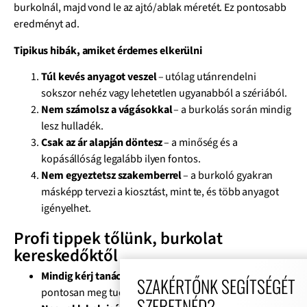
burkolnál, majd vond le az ajtó/ablak méretét. Ez pontosabb
eredményt ad.
Tipikus hibák, amiket érdemes elkerülni
Túl kevés anyagot veszel
– utólag utánrendelni
sokszor nehéz vagy lehetetlen ugyanabból a szériából.
Nem számolsz a vágásokkal
– a burkolás során mindig
lesz hulladék.
Csak az ár alapján döntesz
– a minőség és a
kopásállóság legalább ilyen fontos.
Nem egyeztetsz szakemberrel
– a burkoló gyakran
másképp tervezi a kiosztást, mint te, és több anyagot
igényelhet.
Profi tippek tőlünk, burkolat
kereskedőktől
Mindig kérj tanácsot burkolótól, mielőtt vásárolsz.
Ő
SZAKÉRTŐNK SEGÍTSÉGÉT
pontosan meg tudja mondani, mennyi anyag kell.
SZERETNÉD?