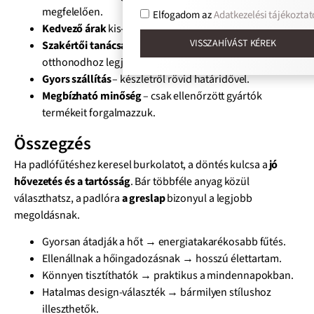
megfelelően.
Elfogadom az
Adatkezelési tájékoztat
Kedvező árak
kis- és nagykereskedelmi mennyiségben.
VISSZAHÍVÁST KÉREK
Szakértői tanácsadás
– segítünk megtalálni az
otthonodhoz legjobb megoldást.
Gyors szállítás
– készletről rövid határidővel.
Megbízható minőség
– csak ellenőrzött gyártók
termékeit forgalmazzuk.
Összegzés
Ha padlófűtéshez keresel burkolatot, a döntés kulcsa a
jó
hővezetés és a tartósság
. Bár többféle anyag közül
választhatsz, a padlóra
a greslap
bizonyul a legjobb
megoldásnak.
Gyorsan átadják a hőt → energiatakarékosabb fűtés.
Ellenállnak a hőingadozásnak → hosszú élettartam.
Könnyen tisztíthatók → praktikus a mindennapokban.
Hatalmas design-választék → bármilyen stílushoz
illeszthetők.