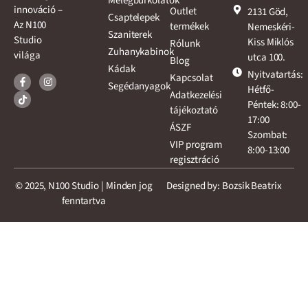
Melegburkolatok
innováció –
Outlet
2131 Göd,
Csaptelepek
Az N100
termékek
Nemeskéri-
Szaniterek
Studio
Kiss Miklós
Rólunk
Zuhanykabinok
világa
utca 100.
Blog
Kádak
Nyitvatartás:
Kapcsolat
Segédanyagok
Hétfő-
Adatkezelési
Péntek: 8:00-
tájékoztató
17:00
ÁSZF
Szombat:
VIP program
8:00-13:00
regisztráció
© 2025, N100 Studio | Minden jog
Designed by: Bozsik Beatrix
fenntartva