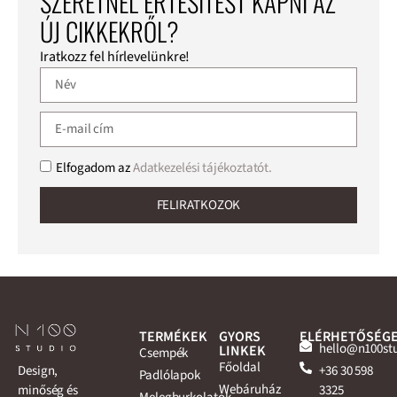
SZERETNÉL ÉRTESÍTÉST KAPNI AZ
ÚJ CIKKEKRŐL?
Iratkozz fel hírlevelünkre!
Elfogadom az
Adatkezelési tájékoztatót.
FELIRATKOZOK
TERMÉKEK
GYORS
ELÉRHETŐSÉG
hello@n100st
LINKEK
Csempék
Főoldal
+36 30 598
Design,
Padlólapok
Webáruház
3325
minőség és