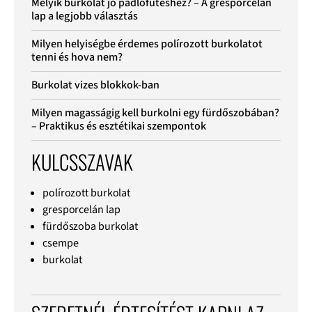
Melyik burkolat jó padlófűtéshez? – A gresporcelán
lap a legjobb választás
Milyen helyiségbe érdemes polírozott burkolatot
tenni és hova nem?
Burkolat vizes blokkok-ban
Milyen magasságig kell burkolni egy fürdőszobában?
– Praktikus és esztétikai szempontok
KULCSSZAVAK
polírozott burkolat
gresporcelán lap
fürdőszoba burkolat
csempe
burkolat