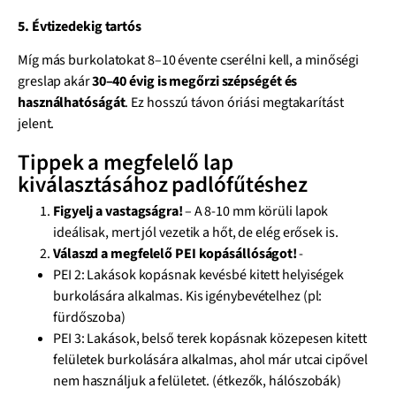
5. Évtizedekig tartós
Míg más burkolatokat 8–10 évente cserélni kell, a minőségi
greslap akár
30–40 évig is megőrzi szépségét és
használhatóságát
. Ez hosszú távon óriási megtakarítást
jelent.
Tippek a megfelelő lap
kiválasztásához padlófűtéshez
Figyelj a vastagságra!
– A 8-10 mm körüli lapok
ideálisak, mert jól vezetik a hőt, de elég erősek is.
Válaszd a megfelelő PEI kopásállóságot!
-
PEI 2: Lakások kopásnak kevésbé kitett helyiségek
burkolására alkalmas. Kis igénybevételhez (pl:
fürdőszoba)
PEI 3: Lakások, belső terek kopásnak közepesen kitett
felületek burkolására alkalmas, ahol már utcai cipővel
nem használjuk a felületet. (étkezők, hálószobák)