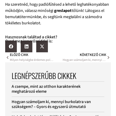
Ha szeretnéd, hogy padlófűtésed a lehető leghatékonyabban
működjön, válassz minőségi
greslapot
tőlünk! Látogass el
bemutatótermünkbe, és segítünk megtalálni a számodra
tökéletes burkolatot.
Hasznosnak találtad a cikket?
Oszd meg ismerőseiddel is:
ELŐZŐ CIKK
KÖVETKEZŐ CIKK
Milyen helyiségbe érdemes polírozott burkolatot tenni és hova nem?
Hogyan számoljam ki, mennyi burkolatra van szükségem? – Gyors és egyszerű útmutató
LEGNÉPSZERŰBB CIKKEK
A csempe, mint az otthon karakterének
meghatározó eleme
Hogyan számoljam ki, mennyi burkolatra van
szükségem? – Gyors és egyszerű útmutató