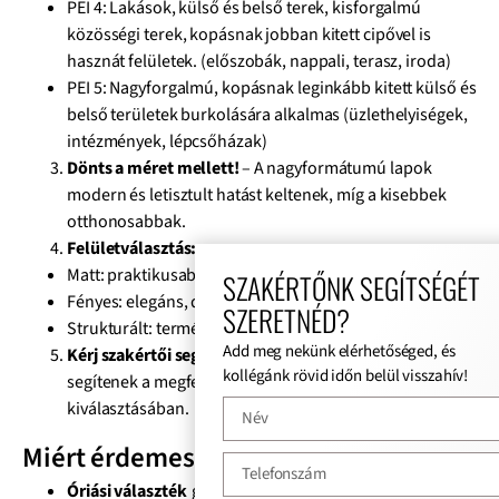
PEI 4: Lakások, külső és belső terek, kisforgalmú
közösségi terek, kopásnak jobban kitett cipővel is
hasznát felületek. (előszobák, nappali, terasz, iroda)
PEI 5: Nagyforgalmú, kopásnak leginkább kitett külső és
belső területek burkolására alkalmas (üzlethelyiségek,
intézmények, lépcsőházak)
Dönts a méret mellett!
– A nagyformátumú lapok
modern és letisztult hatást keltenek, míg a kisebbek
otthonosabbak.
Felületválasztás:
Matt: praktikusabb, kevésbé látszik rajta a kosz.
SZAKÉRTŐNK SEGÍTSÉGÉT
Fényes: elegáns, de jobban igényli a takarítást.
SZERETNÉD?
Strukturált: természetes hatású, csúszásmentesebb.
Add meg nekünk elérhetőséged, és
Kérj szakértői segítséget!
– Cégünknél kollégáink
kollégánk rövid időn belül visszahív!
segítenek a megfelelő típus és mennyiség
kiválasztásában.
Miért érdemes tőlünk vásárolni?
Óriási választék
greslapokból, az aktuális trendeknek