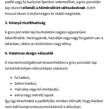
padló vagy fa burkolat ilyenkor vetemedhet, a gres porcelán
lap viszont
ellenáll a hőmérséklet-változásoknak
. Ezért
hosszú távon is biztonságos és stabil megoldás.
3. Könnyű tisztíthatóság
A gres porcelán lap burkolatok nagyon egyszerűen
takaríthatók. Ha kisgyerek, háziállat vagy nagy forgalom van a
lakásban, akkor ez különösen nagy előny.
4. Hatalmas design-választék
A mai technológiáknak köszönhetően a gres porcelán lap
szinte bármilyen stílust képes utánozni:
fa hatású,
beton hatású,
márvány vagy kő mintázatú,
extra nagy méretű lapok.
Így úgy élvezheted a padlófűtés minden előnyét, hogy közben
nem kell kompromisszumot kötnöd a stílusban.