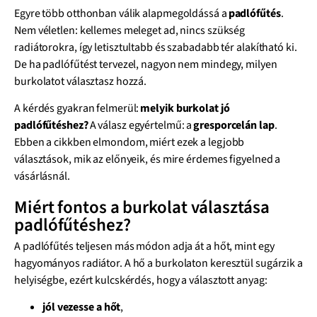
Egyre több otthonban válik alapmegoldássá a
padlófűtés
.
Nem véletlen: kellemes meleget ad, nincs szükség
radiátorokra, így letisztultabb és szabadabb tér alakítható ki.
De ha padlófűtést tervezel, nagyon nem mindegy, milyen
burkolatot választasz hozzá.
A kérdés gyakran felmerül:
melyik burkolat jó
padlófűtéshez?
A válasz egyértelmű: a
gresporcelán lap
.
Ebben a cikkben elmondom, miért ezek a legjobb
választások, mik az előnyeik, és mire érdemes figyelned a
vásárlásnál.
Miért fontos a burkolat választása
padlófűtéshez?
A padlófűtés teljesen más módon adja át a hőt, mint egy
hagyományos radiátor. A hő a burkolaton keresztül sugárzik a
helyiségbe, ezért kulcskérdés, hogy a választott anyag:
jól vezesse a hőt
,