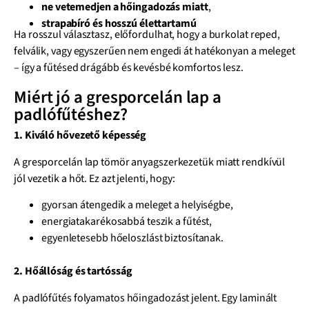
ne vetemedjen a hőingadozás miatt
,
strapabíró és hosszú élettartamú
Ha rosszul választasz, előfordulhat, hogy a burkolat reped,
felválik, vagy egyszerűen nem engedi át hatékonyan a meleget
– így a fűtésed drágább és kevésbé komfortos lesz.
Miért jó a gresporcelán lap a
padlófűtéshez?
1. Kiváló hővezető képesség
A gresporcelán lap tömör anyagszerkezetük miatt rendkívül
jól vezetik a hőt. Ez azt jelenti, hogy:
gyorsan átengedik a meleget a helyiségbe,
energiatakarékosabbá teszik a fűtést,
egyenletesebb hőeloszlást biztosítanak.
2. Hőállóság és tartósság
A padlófűtés folyamatos hőingadozást jelent. Egy laminált